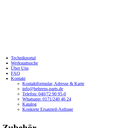
Licht & Sicht
Motoren
Pumpen
Schläuche
Stahlteile
Ventile
Warnflaggen, -tafeln, -fahnen
Warn- & Sicherheitswesten
WorkShopParts
Zubehör
Zylinder
Technikportal
Werkstattsuche
Über Uns
FAQ
Kontakt
Kontaktformular, Adresse & Karte
info@behrens-parts.de
Telefon: 040/72 90 95-0
Whatsapp: 0171/240 46 24
Katalog
Konkrete Ersatzteil-Anfrage
Zubehör