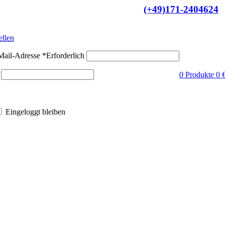
(+49)171-2404624
opaweiter Versand
ellen
Mail-Adresse
*
Erforderlich
0
Produkte
0
Eingeloggt bleiben