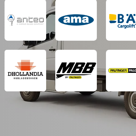
Passend
Passend
Passend
für:
für:
für:
Passend
Passend
Passend
für:
für:
für: