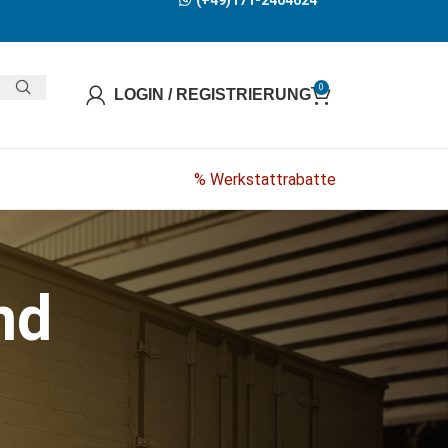
(+49)171-2404624
0
LOGIN / REGISTRIERUNG
% Werkstattrabatte
nd