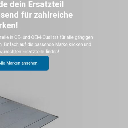
de dein Ersatzteil
send für zahlreiche
rken!
teile in OE- und OEM-Qualität für alle gängigen
. Einfach auf die passende Marke klicken und
wünschten Ersatzteile finden!
Alle Marken ansehen