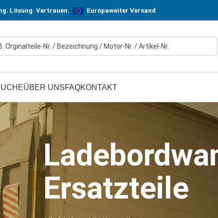
n! In Hersteller-Qualität, aber zu günstigen Preisen.
ung. Lösung. Vertrauen.
Europaweiter Versand
SUCHE
ÜBER UNS
FAQ
KONTAKT
Ladebordwa
Ersatzteile