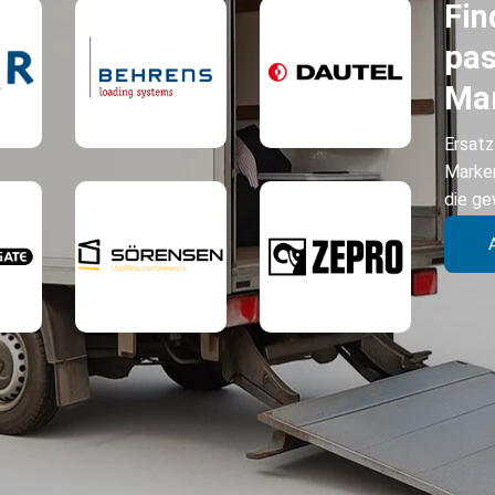
Fin
pas
Ma
Ersatz
Passend
Passend
Marken
für:
für:
die ge
Passend
Passend
für:
für: