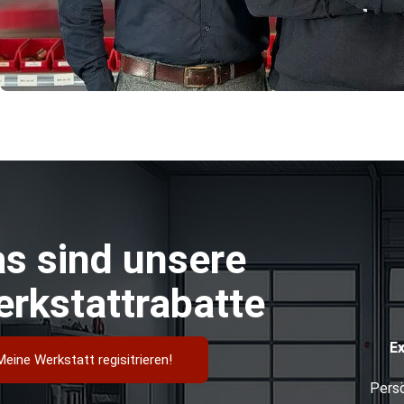
s sind unsere
rkstattrabatte
E
Meine Werkstatt regisitrieren!
Persö