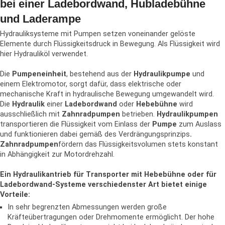
bei einer Ladebordwand, Hubladebühne
und Laderampe
Hydrauliksysteme mit Pumpen setzen voneinander gelöste
Elemente durch Flüssigkeitsdruck in Bewegung. Als Flüssigkeit wird
hier Hydrauliköl verwendet.
Die
Pumpeneinheit
, bestehend aus der
Hydraulikpumpe
und
einem Elektromotor, sorgt dafür, dass elektrische oder
mechanische Kraft in hydraulische Bewegung umgewandelt wird.
Die
Hydraulik
einer
Ladebordwand
oder
Hebebühne
wird
ausschließlich mit
Zahnradpumpen
betrieben.
Hydraulikpumpen
transportieren die Flüssigkeit vom Einlass der
Pumpe
zum Auslass
und funktionieren dabei gemäß des Verdrängungsprinzips
.
Zahnradpumpen
fördern das Flüssigkeitsvolumen stets konstant
in Abhängigkeit zur Motordrehzahl.
Ein Hydraulikantrieb für Transporter mit Hebebühne oder für
Ladebordwand-Systeme verschiedenster Art bietet einige
Vorteile:
In sehr begrenzten Abmessungen werden große
Kräfteübertragungen oder Drehmomente ermöglicht. Der hohe