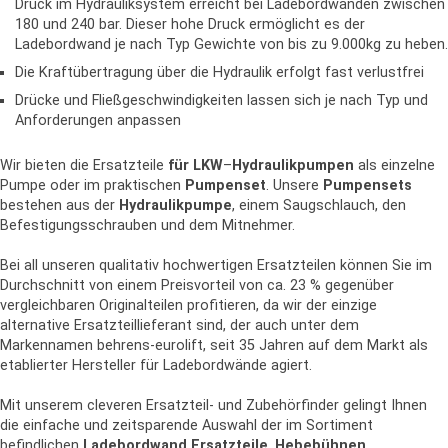
Druck im Hydrauliksystem erreicht bei Ladebordwänden zwischen
180 und 240 bar. Dieser hohe Druck ermöglicht es der
Ladebordwand je nach Typ Gewichte von bis zu 9.000kg zu heben.
Die Kraftübertragung über die Hydraulik erfolgt fast verlustfrei
Drücke und Fließgeschwindigkeiten lassen sich je nach Typ und
Anforderungen anpassen
Wir bieten die Ersatzteile
für LKW
–
Hydraulikpumpen
als einzelne
Pumpe oder im praktischen
Pumpenset
. Unsere
Pumpensets
bestehen aus der
Hydraulikpumpe
, einem Saugschlauch, den
Befestigungsschrauben und dem Mitnehmer.
Bei all unseren qualitativ hochwertigen Ersatzteilen können Sie im
Durchschnitt von einem Preisvorteil von ca. 23 % gegenüber
vergleichbaren Originalteilen profitieren, da wir der einzige
alternative Ersatzteillieferant sind, der auch unter dem
Markennamen behrens-eurolift, seit 35 Jahren auf dem Markt als
etablierter Hersteller für Ladebordwände agiert.
Mit unserem cleveren Ersatzteil- und Zubehörfinder gelingt Ihnen
die einfache und zeitsparende Auswahl der im Sortiment
befindlichen
Ladebordwand Ersatzteile
,
Hebebühnen