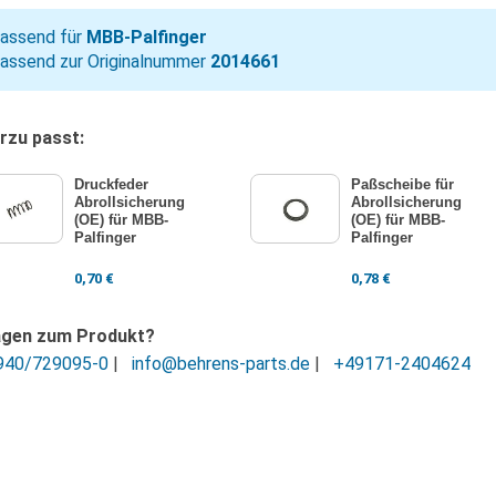
assend für
MBB-Palfinger
assend zur Originalnummer
2014661
rzu passt:
Druckfeder
Paßscheibe für
Abrollsicherung
Abrollsicherung
(OE) für MBB-
(OE) für MBB-
Palfinger
Palfinger
0,70
€
0,78
€
agen zum Produkt?
940/729095-0
|
info@behrens-parts.de
|
+49171-2404624