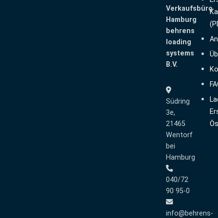
Verkaufsbüro
Ka
Hamburg
(P
behrens
An
loading
systems
Üb
B.V.
Ko
FA
La
Südring
Er
3e,
21465
Ös
Wentorf
bei
Hamburg
040/72
90 95-0
info@behrens-