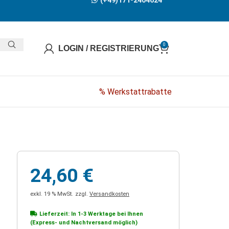
(+49)171-2404624
0
LOGIN / REGISTRIERUNG
% Werkstattrabatte
24,60
€
exkl. 19 % MwSt.
zzgl.
Versandkosten
Lieferzeit: In
1-3 Werktage
bei Ihnen
(Express- und Nachtversand möglich)