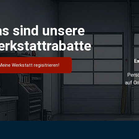
s sind unsere
rkstattrabatte
E
Meine Werkstatt regisitrieren!
Persö
auf Or