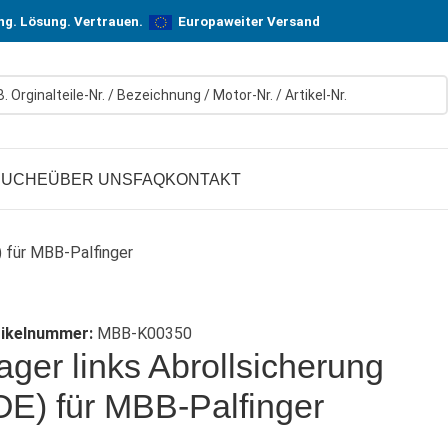
n! In Hersteller-Qualität, aber zu günstigen Preisen.
ung. Lösung. Vertrauen.
Europaweiter Versand
SUCHE
ÜBER UNS
FAQ
KONTAKT
) für MBB-Palfinger
tikelnummer:
MBB-K00350
ager links Abrollsicherung
OE) für MBB-Palfinger