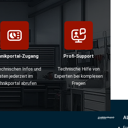
hnikportal-Zugang
Profi-Support
technischen Infos und
Technische Hilfe von
aten jederzeit im
Experten bei komplexen
hnikportal abrufen
Fragen
A
Er