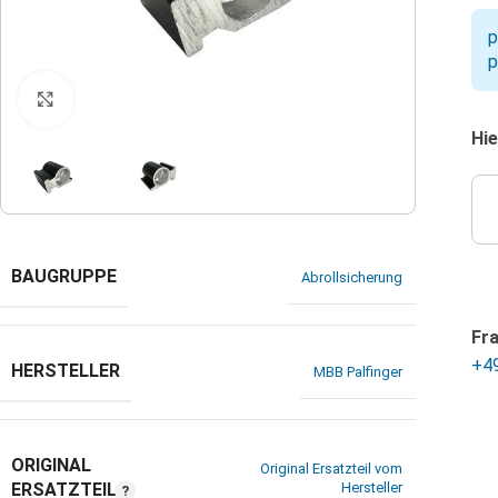
p
p
Klicken zum Vergrößern
Hie
BAUGRUPPE
Abrollsicherung
Fr
+4
HERSTELLER
MBB Palfinger
ORIGINAL
Original Ersatzteil vom
ERSATZTEIL
Hersteller