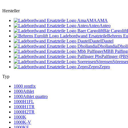
Hersteller
AMA
AMA
Anteo
Anteo
Bär Cargolift
Behrens Eur
Dautel
Dautel
Dhollandia
Dholl
MBB Palfing
Palfinger (PB
Sörensen
Sörense
Zepro
Zepro
Typ
1000 rentfix
1000Athlet
1000Athlet quattro
1000H1FL
1000H1TR
1000H2TR
1000K
1000K-V
1000KF