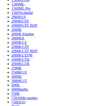
1500ML
1500ML Pro
1500Twinfold
2000H1S
2000HUZF
2000HUZF BDF
2000K
2000KAluplan
2000KK
2000KUZ
2000KUZF
2000KUZF BDF
2000KUZFM
2000KUZK
2000KUZR
2500K
2500KUZ
3000K
3000KUZ
500K
500Minifix
550K
750Athlet quattro
750DUO