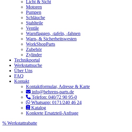
Licht & Sicht
Motoren
Pumpen
Schläuche
Stahlteile
Ventile
Warnflaggen, -tafeln, -fahnen
Warn- & Sicherheitswesten
WorkShopParts
Zubehör
Zylinder
Technikportal
Werkstattsuche
Über Uns
FAQ
Kontakt
Kontaktformular, Adresse & Karte
info@behrens-parts.de
Telefon: 040/72 90 95-0
Whatsapp: 0171/240 46 24
Katalog
Konkrete Ersatzteil-Anfrage
% Werkstattrabatte