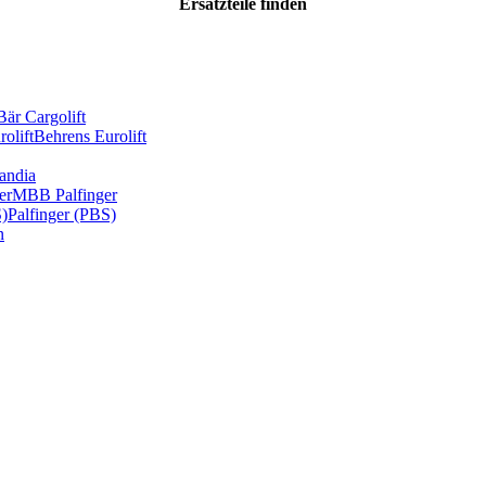
Ersatzteile
finden
Bär Cargolift
olift
Behrens Eurolift
andia
er
MBB Palfinger
S)
Palfinger (PBS)
n