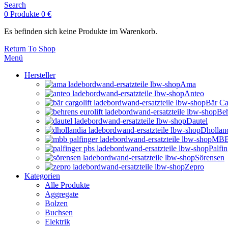
Search
0
Produkte
0
€
Es befinden sich keine Produkte im Warenkorb.
Return To Shop
Menü
Hersteller
Ama
Anteo
Bär Ca
Beh
Dautel
Dhollan
MBB 
Palfi
Sörensen
Zepro
Kategorien
Alle Produkte
Aggregate
Bolzen
Buchsen
Elektrik