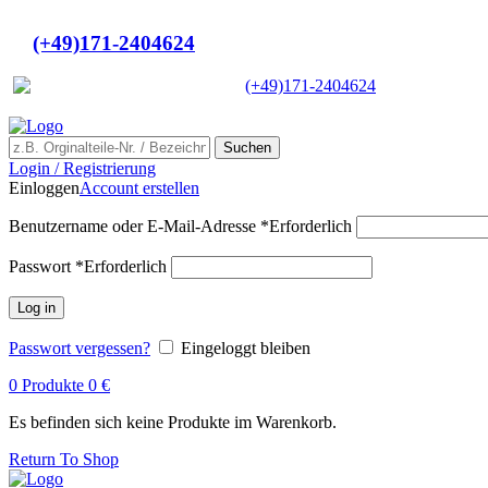
Ein Lieferant & Experte für alle Lad
Bei uns erhalten Sie Alternativen zu Hersteller-Originalteilen! In 
(+49)171-2404624
Europaweit
|
(+49)171-2404624
Suchen
Login / Registrierung
Einloggen
Account erstellen
Benutzername oder E-Mail-Adresse
*
Erforderlich
Passwort
*
Erforderlich
Log in
Passwort vergessen?
Eingeloggt bleiben
0
Produkte
0
€
Es befinden sich keine Produkte im Warenkorb.
Return To Shop