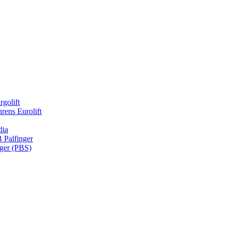
rgolift
rens Eurolift
dia
Palfinger
nger (PBS)