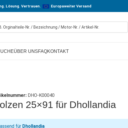
n! In Hersteller-Qualität, aber zu günstigen Preisen.
ung. Lösung. Vertrauen.
Europaweiter Versand
SUCHE
ÜBER UNS
FAQ
KONTAKT
tikelnummer:
DHO-K00040
olzen 25×91 für Dhollandia
assend für
Dhollandia