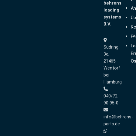
behrens
An
loading
systems
Üb
B.V.
Ko
FA
La
Südring
Er
3e,
21465
Ös
Wentorf
bei
Hamburg
040/72
90 95-0
info@behrens-
parts.de