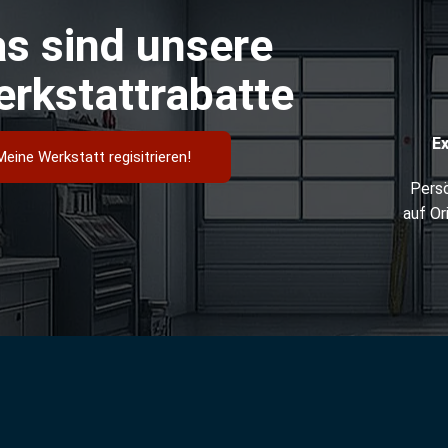
s sind unsere
rkstattrabatte
E
Meine Werkstatt regisitrieren!
Persö
auf Or