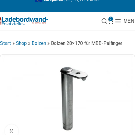
0
MEN
Start
»
Shop
»
Bolzen
»
Bolzen 28×170 für MBB-Palfinger
Klicken zum Vergrößern