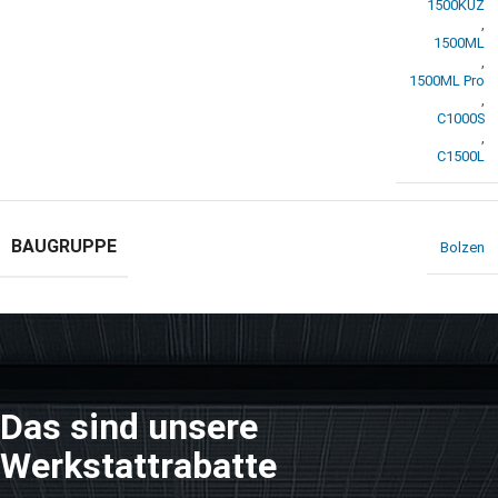
1500KUZ
,
1500ML
,
1500ML Pro
,
C1000S
,
C1500L
BAUGRUPPE
Bolzen
Das sind unsere
Werkstattrabatte