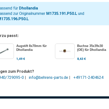
assend für
Dhollandia
assend zur Originalnummer
M1735.191.P50.L
und
1735.196.P50.L
rzu passt:
Augstift 8x70mm für
Buchse 35x39x30
Dhollandia
(OE) für Dhollandia
1,49
€
8,63
€
agen zum Produkt?
940/729095-0
|
info@behrens-parts.de
|
+49171-2404624