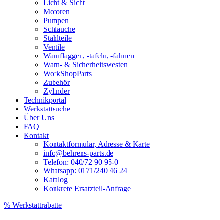
Licht & Sicht
Motoren
Pumpen
Schläuche
Stahlteile
Ventile
Warnflaggen, -tafeln, -fahnen
Warn- & Sicherheitswesten
WorkShopParts
Zubehör
Zylinder
Technikportal
Werkstattsuche
Über Uns
FAQ
Kontakt
Kontaktformular, Adresse & Karte
info@behrens-parts.de
Telefon: 040/72 90 95-0
Whatsapp: 0171/240 46 24
Katalog
Konkrete Ersatzteil-Anfrage
% Werkstattrabatte