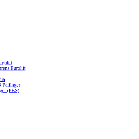
rgolift
rens Eurolift
dia
Palfinger
nger (PBS)