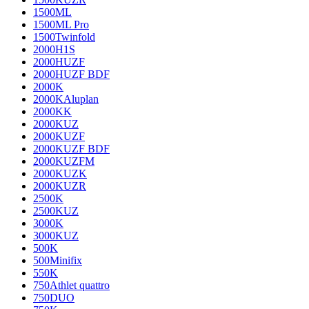
1500ML
1500ML Pro
1500Twinfold
2000H1S
2000HUZF
2000HUZF BDF
2000K
2000KAluplan
2000KK
2000KUZ
2000KUZF
2000KUZF BDF
2000KUZFM
2000KUZK
2000KUZR
2500K
2500KUZ
3000K
3000KUZ
500K
500Minifix
550K
750Athlet quattro
750DUO