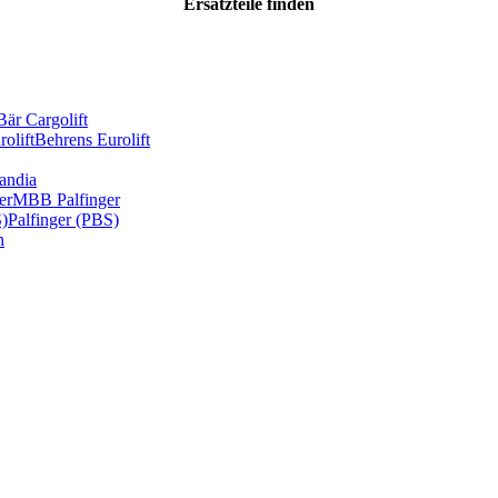
Ersatzteile
finden
Bär Cargolift
olift
Behrens Eurolift
andia
er
MBB Palfinger
S)
Palfinger (PBS)
n