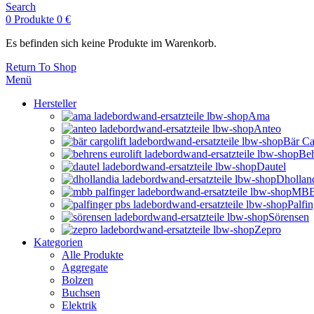
Search
0
Produkte
0
€
Es befinden sich keine Produkte im Warenkorb.
Return To Shop
Menü
Hersteller
Ama
Anteo
Bär Ca
Beh
Dautel
Dhollan
MBB 
Palfi
Sörensen
Zepro
Kategorien
Alle Produkte
Aggregate
Bolzen
Buchsen
Elektrik