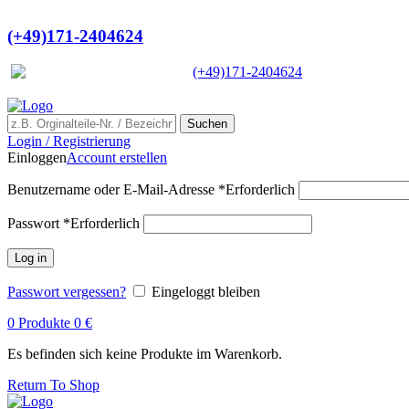
Ein Lieferant & Experte für alle Lad
(+49)171-2404624
Europaweit
|
(+49)171-2404624
Suchen
Login / Registrierung
Einloggen
Account erstellen
Benutzername oder E-Mail-Adresse
*
Erforderlich
Passwort
*
Erforderlich
Log in
Passwort vergessen?
Eingeloggt bleiben
0
Produkte
0
€
Es befinden sich keine Produkte im Warenkorb.
Return To Shop