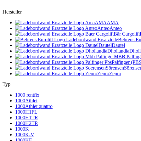
Hersteller
AMA
AMA
Anteo
Anteo
Bär Cargolift
Behrens Eur
Dautel
Dautel
Dhollandia
Dholl
MBB Palfing
Palfinger (PB
Sörensen
Sörense
Zepro
Zepro
Typ
1000 rentfix
1000Athlet
1000Athlet quattro
1000H1FL
1000H1TR
1000H2TR
1000K
1000K-V
1000KF