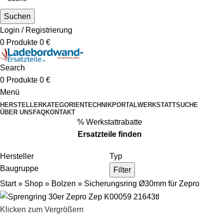
Suchen
Login / Registrierung
0
Produkte
0
€
Search
0
Produkte
0
€
Menü
HERSTELLER
KATEGORIEN
TECHNIKPORTAL
WERKSTATTSUCHE
ÜBER UNS
FAQ
KONTAKT
% Werkstattrabatte
Ersatzteile
finden
Hersteller
Typ
Baugruppe
Filter
Start
»
Shop
»
Bolzen
»
Sicherungsring Ø30mm für Zepro
Klicken zum Vergrößern