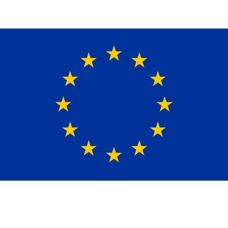
Ein Lieferant & Experte für alle Ladebordwände mit
Bestpreisen. Beratung. Lösung. Vertrauen.
Europaweiter Versand
(+49)171-2404624