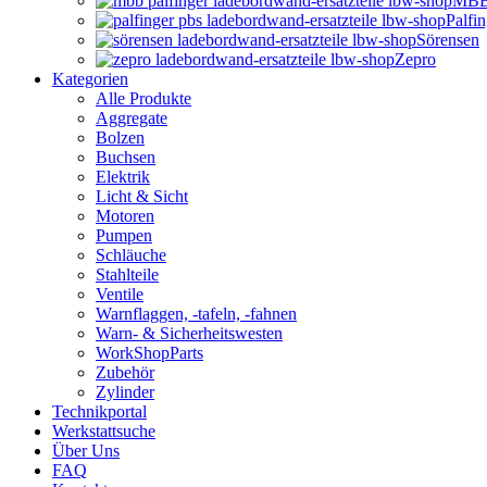
MBB 
Palfi
Sörensen
Zepro
Kategorien
Alle Produkte
Aggregate
Bolzen
Buchsen
Elektrik
Licht & Sicht
Motoren
Pumpen
Schläuche
Stahlteile
Ventile
Warnflaggen, -tafeln, -fahnen
Warn- & Sicherheitswesten
WorkShopParts
Zubehör
Zylinder
Technikportal
Werkstattsuche
Über Uns
FAQ