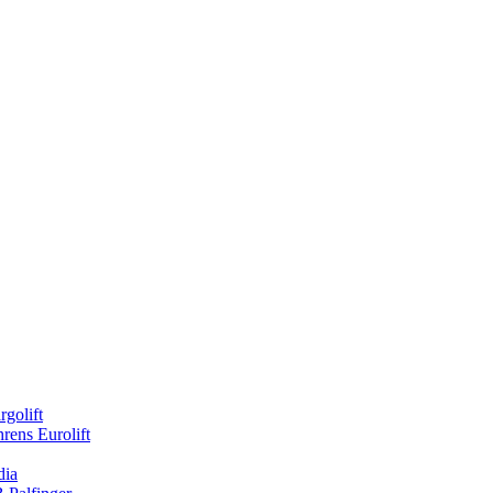
rgolift
rens Eurolift
dia