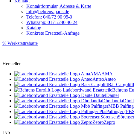
Kontakt
Kontaktformular, Adresse & Karte
info@behrens-parts.de
Telefon: 040/72 90 95-0
Whatsapp: 0171/240 46 24
Katalog
Konkrete Ersatzteil-Anfrage
% Werkstattrabatte
Hersteller
AMA
AMA
Anteo
Anteo
Bär Cargolift
Behrens Eur
Dautel
Dautel
Dhollandia
Dholl
MBB Palfing
Palfinger (PB
Sörensen
Sörense
Zepro
Zepro
Typ