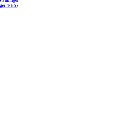
Palfinger
nger (PBS)