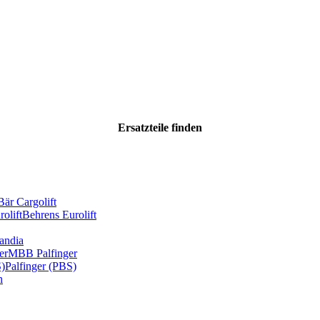
Ersatzteile
finden
Bär Cargolift
olift
Behrens Eurolift
andia
er
MBB Palfinger
S)
Palfinger (PBS)
n