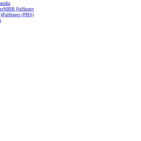
andia
er
MBB Palfinger
S)
Palfinger (PBS)
n