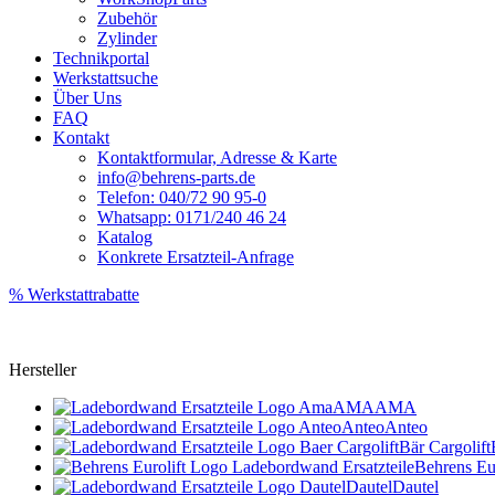
Zubehör
Zylinder
Technikportal
Werkstattsuche
Über Uns
FAQ
Kontakt
Kontaktformular, Adresse & Karte
info@behrens-parts.de
Telefon: 040/72 90 95-0
Whatsapp: 0171/240 46 24
Katalog
Konkrete Ersatzteil-Anfrage
% Werkstattrabatte
Hersteller
AMA
AMA
Anteo
Anteo
Bär Cargolift
Behrens Eur
Dautel
Dautel