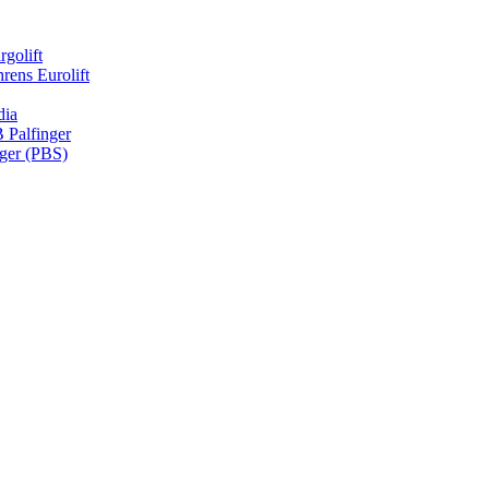
rgolift
rens Eurolift
dia
Palfinger
nger (PBS)