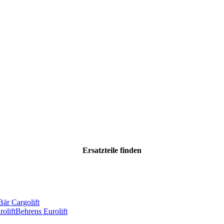
Ersatzteile
finden
Bär Cargolift
olift
Behrens Eurolift