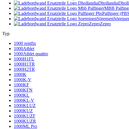
Dhollandia
Dholl
MBB Palfing
Palfinger (PB
Sörensen
Sörense
Zepro
Zepro
Typ
1000 rentfix
1000Athlet
1000Athlet quattro
1000H1FL
1000H1TR
1000H2TR
1000K
1000K-V
1000KF
1000KFN
1000KL
1000KL-V
1000KLUZ
1000KUZ
1000KUZF
1000KUZR
1000ML Pro