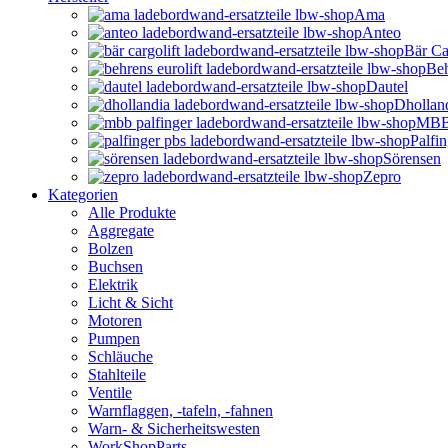
Ama
Anteo
Bär Ca
Beh
Dautel
Dhollan
MBB 
Palfi
Sörensen
Zepro
Kategorien
Alle Produkte
Aggregate
Bolzen
Buchsen
Elektrik
Licht & Sicht
Motoren
Pumpen
Schläuche
Stahlteile
Ventile
Warnflaggen, -tafeln, -fahnen
Warn- & Sicherheitswesten
WorkShopParts