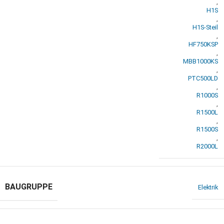
,
H1S
,
H1S-Steil
,
HF750KSP
,
MBB1000KS
,
PTC500LD
,
R1000S
,
R1500L
,
R1500S
,
R2000L
BAUGRUPPE
Elektrik