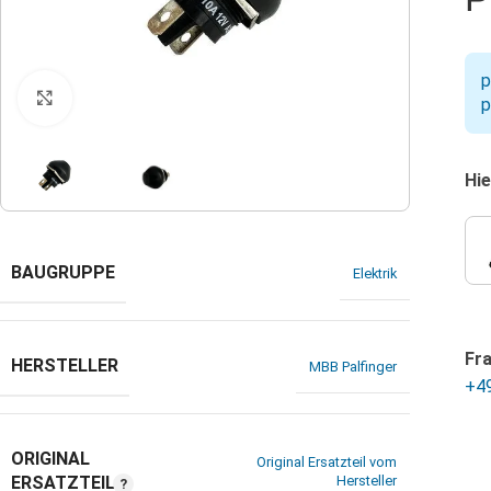
p
Klicken zum Vergrößern
p
Hie
BAUGRUPPE
Elektrik
Fr
HERSTELLER
MBB Palfinger
+4
ORIGINAL
Original Ersatzteil vom
ERSATZTEIL
Hersteller