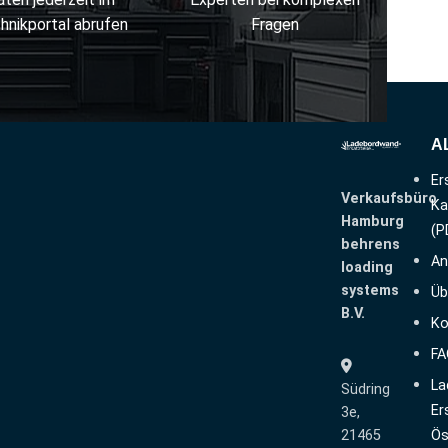
hnikportal abrufen
Fragen
A
Er
Verkaufsbüro
Ka
Hamburg
(P
behrens
An
loading
systems
Üb
B.V.
Ko
FA
La
Südring
Er
3e,
21465
Ös