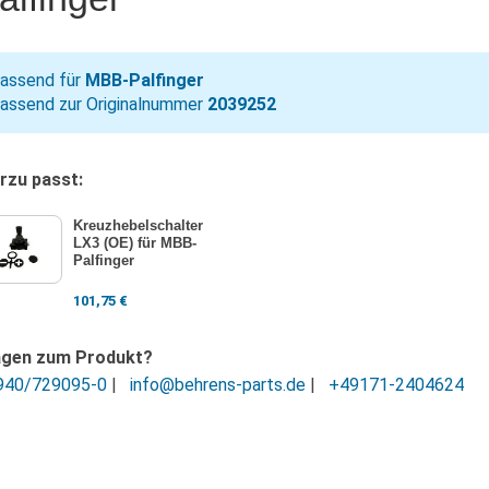
assend für
MBB-Palfinger
assend zur Originalnummer
2039252
rzu passt:
Kreuzhebelschalter
LX3 (OE) für MBB-
Palfinger
101,75
€
agen zum Produkt?
940/729095-0
|
info@behrens-parts.de
|
+49171-2404624