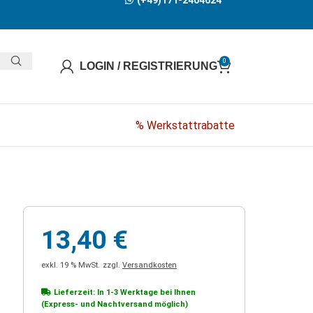
(+49)171-2404624
0
LOGIN / REGISTRIERUNG
% Werkstattrabatte
13,40
€
exkl. 19 % MwSt.
zzgl.
Versandkosten
Lieferzeit: In
1-3 Werktage
bei Ihnen
(Express- und Nachtversand möglich)