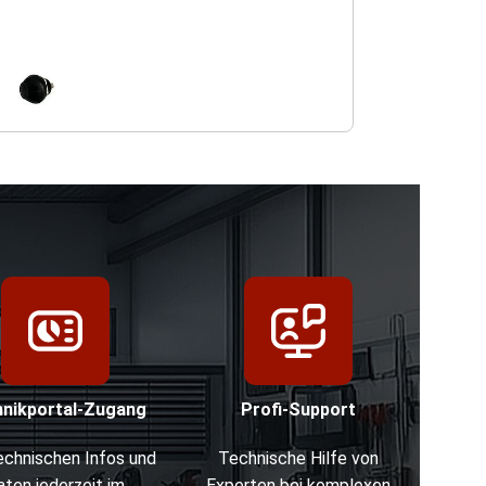
m Vergrößern
hnikportal-Zugang
Profi-Support
technischen Infos und
Technische Hilfe von
aten jederzeit im
Experten bei komplexen