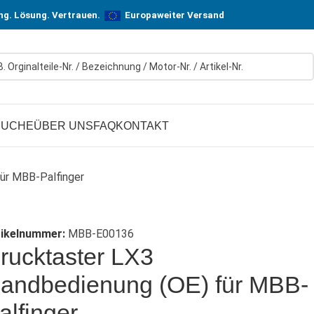
n! In Hersteller-Qualität, aber zu günstigen Preisen.
ung. Lösung. Vertrauen.
Europaweiter Versand
SUCHE
ÜBER UNS
FAQ
KONTAKT
ür MBB-Palfinger
tikelnummer:
MBB-E00136
rucktaster LX3
andbedienung (OE) für MBB-
alfinger