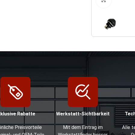
Klicken zu
xklusive Rabatte
Werkstatt-Sichtbarkeit
Tec
nliche Preisvorteile
Mit dem Eintrag im
Alle 
iginal- und OEM-Teile
Werkstattfinder besser
D