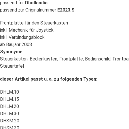
passend für
Dhollandia
passend zur Originalnummer
E2023.S
Frontplatte für den Steuerkasten
inkl. Mechanik für Joystick
inkl. Verbindungsblock
ab Baujahr 2008
Synonyme:
Steuerkasten, Bedienkasten, Frontplatte, Bedienschild, Frontpan
Steuertafel
dieser Artikel passt u. a. zu folgenden Typen:
DHLM.10
DHLM.15
DHLM.20
DHLM.30
DHSM.20
DHSM.30