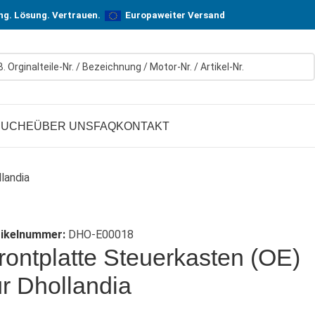
n! In Hersteller-Qualität, aber zu günstigen Preisen.
ung. Lösung. Vertrauen.
Europaweiter Versand
SUCHE
ÜBER UNS
FAQ
KONTAKT
landia
tikelnummer:
DHO-E00018
rontplatte Steuerkasten (OE)
ür Dhollandia