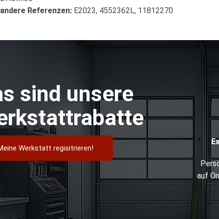
andere Referenzen:
E2023, 4552362L, 11812270
s sind unsere
rkstattrabatte
E
Meine Werkstatt regisitrieren!
Persö
auf Or