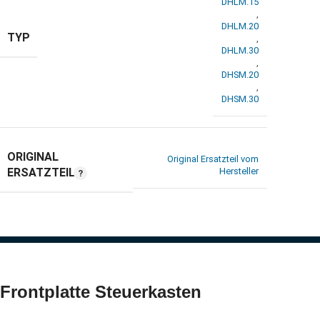
DHLM.15
,
DHLM.20
TYP
,
DHLM.30
,
DHSM.20
,
DHSM.30
ORIGINAL
Original Ersatzteil vom
ERSATZTEIL
Hersteller
Frontplatte Steuerkasten