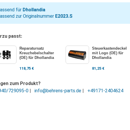
assend für
Dhollandia
assend zur Originalnummer
E2023.S
rzu passt:
Reparatursatz
Steuerkastendeckel
Kreuzhebelschalter
mit Logo (OE) für
(OE) für Dhollandia
Dhollandia
118,75
€
81,25
€
agen zum Produkt?
940/729095-0
|
info@behrens-parts.de
|
+49171-2404624