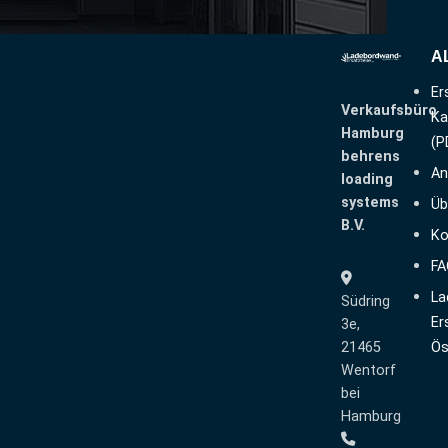
A
Er
Verkaufsbüro
Ka
Hamburg
(P
behrens
An
loading
systems
Üb
B.V.
Ko
FA
La
Südring
Er
3e,
21465
Ös
Wentorf
bei
Hamburg