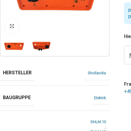
p
p
Klicken zum Vergrößern
Hie
HERSTELLER
Dhollandia
Fr
+4
BAUGRUPPE
Elektrik
DHLM.10
,