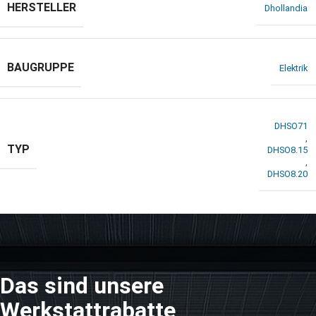
HERSTELLER
Dhollandia
BAUGRUPPE
Elektrik
DHSO71
,
TYP
DHSO8.15
,
DHSO8.20
Das sind unsere
Werkstattrabatte