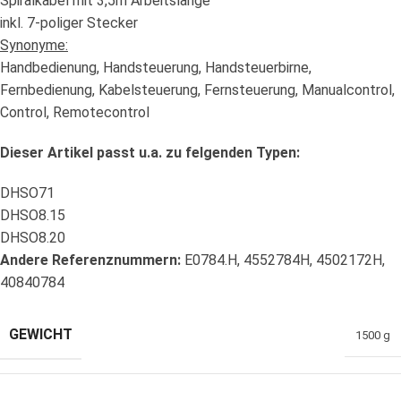
Spiralkabel mit 3,5m Arbeitslänge
inkl. 7-poliger Stecker
Synonyme:
Handbedienung, Handsteuerung, Handsteuerbirne,
Fernbedienung, Kabelsteuerung, Fernsteuerung, Manualcontrol,
Control, Remotecontrol
Dieser Artikel passt u.a. zu felgenden Typen:
DHSO71
DHSO8.15
DHSO8.20
Andere Referenznummern:
E0784.H, 4552784H, 4502172H,
40840784
GEWICHT
1500 g