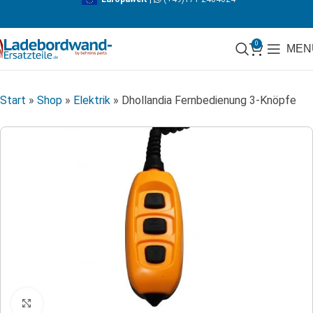
0
MEN
Start
»
Shop
»
Elektrik
»
Dhollandia Fernbedienung 3-Knöpfe
Klicken zum Vergrößern