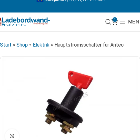
0
MEN
Start
»
Shop
»
Elektrik
»
Hauptstromsschalter für Anteo
Klicken zum Vergrößern