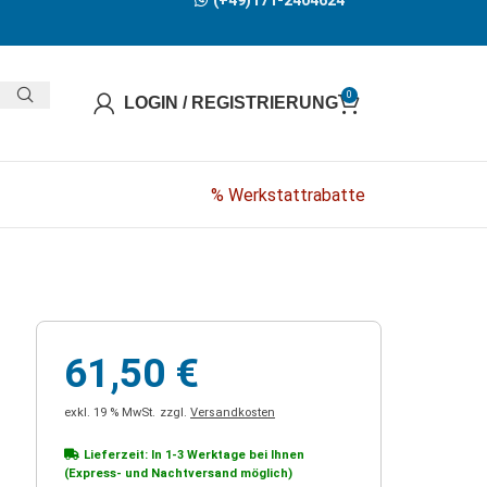
(+49)171-2404624
0
LOGIN / REGISTRIERUNG
% Werkstattrabatte
61,50
€
exkl. 19 % MwSt.
zzgl.
Versandkosten
Lieferzeit: In
1-3 Werktage
bei Ihnen
(Express- und Nachtversand möglich)