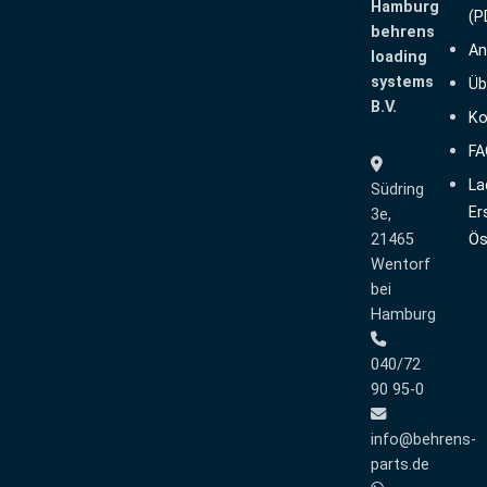
Hamburg
(P
behrens
An
loading
systems
Üb
B.V.
Ko
FA
La
Südring
Er
3e,
21465
Ös
Wentorf
bei
Hamburg
040/72
90 95-0
info@behrens-
parts.de