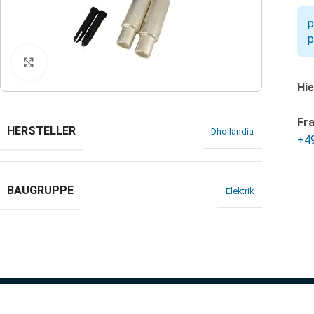
p
p
Klicken zum Vergrößern
Hie
Fr
HERSTELLER
Dhollandia
+4
BAUGRUPPE
Elektrik