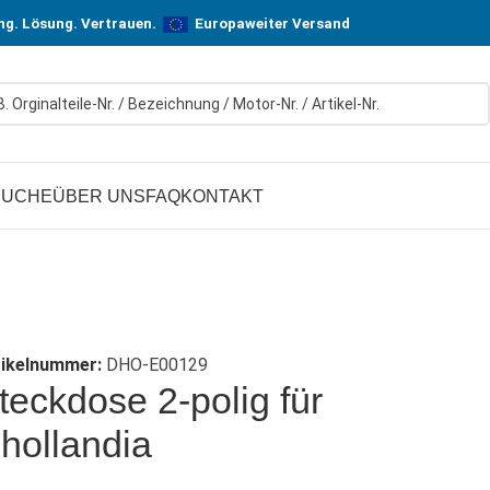
n! In Hersteller-Qualität, aber zu günstigen Preisen.
ung. Lösung. Vertrauen.
Europaweiter Versand
SUCHE
ÜBER UNS
FAQ
KONTAKT
tikelnummer:
DHO-E00129
teckdose 2-polig für
hollandia