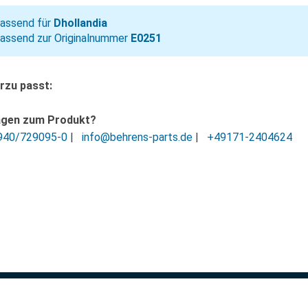
assend für
Dhollandia
assend zur Originalnummer
E0251
rzu passt:
agen zum Produkt?
940/729095-0
|
info@behrens-parts.de
|
+49171-2404624