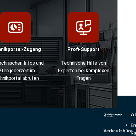
hnikportal-Zugang
Profi-Support
technischen Infos und
Technische Hilfe von
aten jederzeit im
Experten bei komplexen
hnikportal abrufen
Fragen
A
Er
Verkaufsbüro
Ka