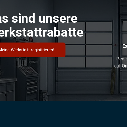
s sind unsere
rkstattrabatte
E
Meine Werkstatt regisitrieren!
Persö
auf Or