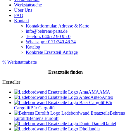
Werkstattsuche
Über Uns
FAQ
Kontakt
Kontaktformular, Adresse & Karte
info@behrens-parts.de
Telefon: 040/72 90 95-0
Whatsapp: 0171/240 46 24
Katalog
Konkrete Ersatzteil-Anfrage
% Werkstattrabatte
Ersatzteile
finden
Hersteller
AMA
AMA
Anteo
Anteo
Bär
Cargolift
Bär Cargolift
Behrens
Eurolift
Behrens Eurolift
Dautel
Dautel