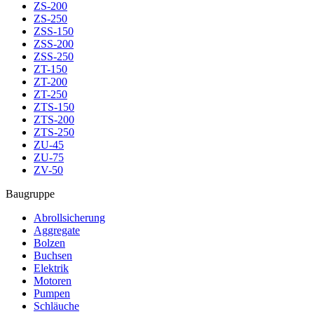
ZS-200
ZS-250
ZSS-150
ZSS-200
ZSS-250
ZT-150
ZT-200
ZT-250
ZTS-150
ZTS-200
ZTS-250
ZU-45
ZU-75
ZV-50
Baugruppe
Abrollsicherung
Aggregate
Bolzen
Buchsen
Elektrik
Motoren
Pumpen
Schläuche