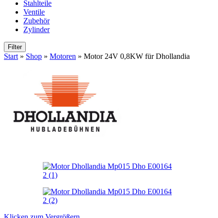
Stahlteile
Ventile
Zubehör
Zylinder
Filter
Start
»
Shop
»
Motoren
»
Motor 24V 0,8KW für Dhollandia
Klicken zum Vergrößern