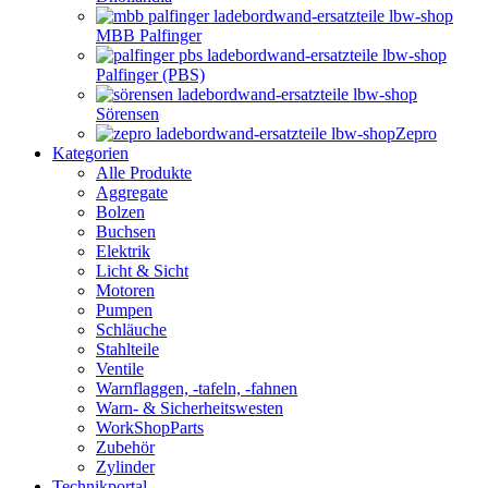
MBB Palfinger
Palfinger (PBS)
Sörensen
Zepro
Kategorien
Alle Produkte
Aggregate
Bolzen
Buchsen
Elektrik
Licht & Sicht
Motoren
Pumpen
Schläuche
Stahlteile
Ventile
Warnflaggen, -tafeln, -fahnen
Warn- & Sicherheitswesten
WorkShopParts
Zubehör
Zylinder
Technikportal