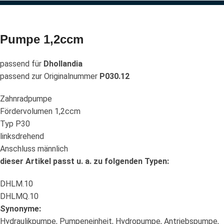
Pumpe 1,2ccm
passend für
Dhollandia
passend zur Originalnummer
P030.12
Zahnradpumpe
Fördervolumen 1,2ccm
Typ P30
linksdrehend
Anschluss männlich
dieser Artikel passt u. a. zu folgenden Typen:
DHLM.10
DHLMQ.10
Synonyme:
Hydraulikpumpe, Pumpeneinheit, Hydropumpe, Antriebspumpe,