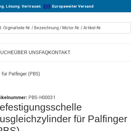
n! In Hersteller-Qualität, aber zu günstigen Preisen.
ung. Lösung. Vertrauen.
Europaweiter Versand
SUCHE
ÜBER UNS
FAQ
KONTAKT
 für Palfinger (PBS)
tikelnummer:
PBS-H00031
efestigungsschelle
usgleichzylinder für Palfinger
PBS)