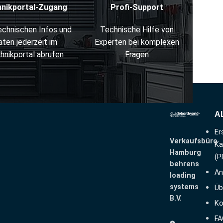
hnikportal-Zugang
Profi-Support
technischen Infos und
Technische Hilfe von
aten jederzeit im
Experten bei komplexen
hnikportal abrufen
Fragen
A
Er
Verkaufsbüro
Ka
Hamburg
(P
behrens
An
loading
systems
Üb
B.V.
Ko
FA