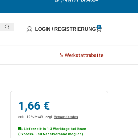
(+49)171-2404624
0
LOGIN / REGISTRIERUNG
% Werkstattrabatte
1,66
€
exkl. 19 % MwSt.
zzgl.
Versandkosten
Lieferzeit: In
1-3 Werktage
bei Ihnen
(Express- und Nachtversand möglich)