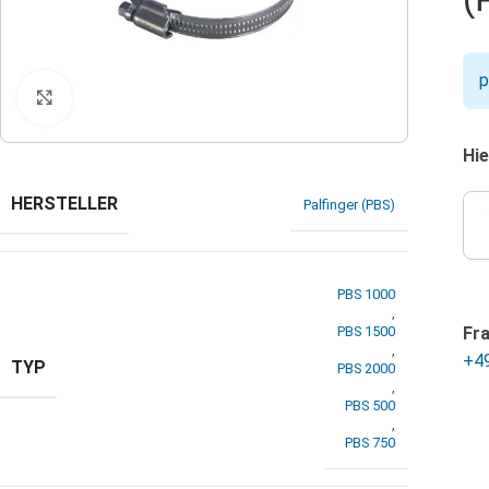
p
Klicken zum Vergrößern
Hie
HERSTELLER
Palfinger (PBS)
PBS 1000
,
PBS 1500
Fr
,
+4
TYP
PBS 2000
,
PBS 500
,
PBS 750