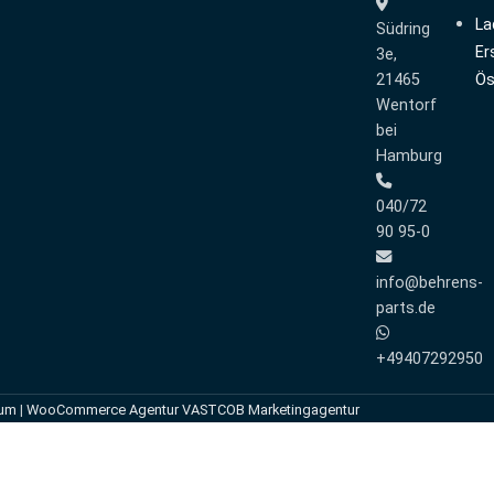
La
Südring
Er
3e,
21465
Ös
Wentorf
bei
Hamburg
040/72
90 95-0
info@behrens-
parts.de
+49407292950
sum
|
WooCommerce Agentur VASTCOB Marketingagentur