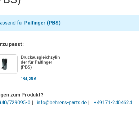
assend für
Palfinger (PBS)
rzu passt:
Druckausgleichzylin
der für Palfinger
(PBS)
194,25
€
agen zum Produkt?
940/729095-0
|
info@behrens-parts.de
|
+49171-2404624