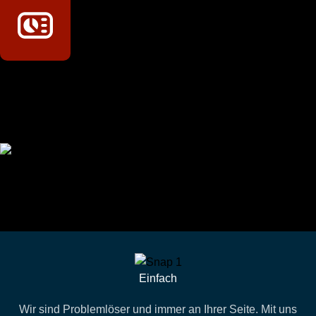
Technikportal-Zugang
Alle technischen Infos und Daten jederzeit im Technikportal
abrufen
Profi-Support
Technische Hilfe von Experten bei komplexen Fragen
Einfach
Wir sind Problemlöser und immer an Ihrer Seite. Mit uns