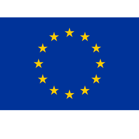
Ein Lieferant & Experte für alle Ladebordwände mit
Bestpreisen. Beratung. Lösung. Vertrauen.
Europaweiter Versand
(+49)171-2404624