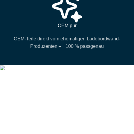
OEM pur
OEM-Teile direkt vom ehemaligen Ladebordwand-
Produzenten – 100 % passgenau
Verkaufsbüro Hamburg
behrens loading systems B.V.
Südring 3e, 21465 Wentorf bei Hamburg