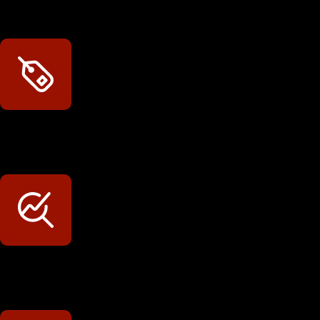
Meine Werkstatt regisitrieren!
Exklusive Rabatte
Persönliche Preisvorteile auf Original- und OEM-Teile
Werkstatt-Sichtbarkeit
Mit dem Eintrag im Werkstattfinder besser sichtbar sein