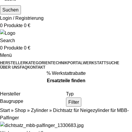
Suchen
Login / Registrierung
0
Produkte
0
€
Search
0
Produkte
0
€
Menü
HERSTELLER
KATEGORIEN
TECHNIKPORTAL
WERKSTATTSUCHE
ÜBER UNS
FAQ
KONTAKT
% Werkstattrabatte
Ersatzteile
finden
Hersteller
Typ
Baugruppe
Filter
Start
»
Shop
»
Zylinder
»
Dichtsatz für Neigezylinder für MBB-
Palfinger