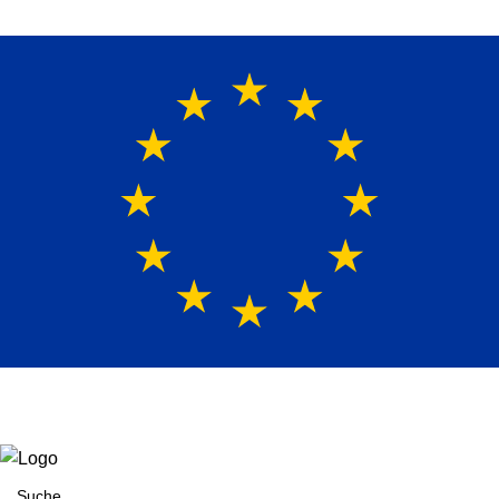
Europaweit
|
(+49)171-2404624