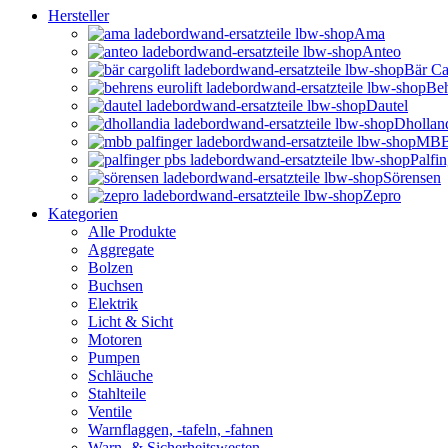
Hersteller
Ama
Anteo
Bär Ca
Beh
Dautel
Dhollan
MBB 
Palfi
Sörensen
Zepro
Kategorien
Alle Produkte
Aggregate
Bolzen
Buchsen
Elektrik
Licht & Sicht
Motoren
Pumpen
Schläuche
Stahlteile
Ventile
Warnflaggen, -tafeln, -fahnen
Warn- & Sicherheitswesten