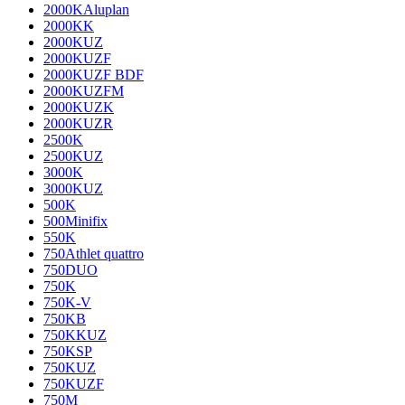
2000KAluplan
2000KK
2000KUZ
2000KUZF
2000KUZF BDF
2000KUZFM
2000KUZK
2000KUZR
2500K
2500KUZ
3000K
3000KUZ
500K
500Minifix
550K
750Athlet quattro
750DUO
750K
750K-V
750KB
750KKUZ
750KSP
750KUZ
750KUZF
750M