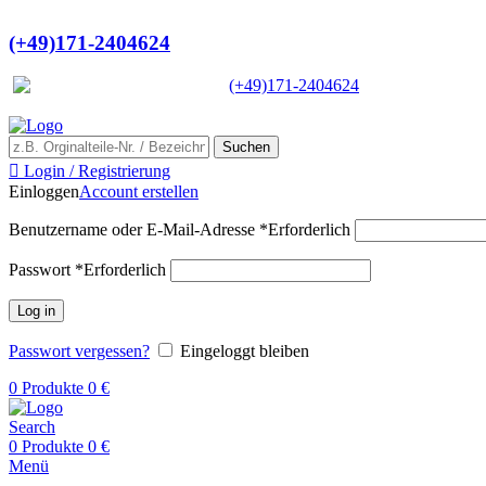
Ein Lieferant & Experte für alle Lad
(+49)171-2404624
Europaweit
|
(+49)171-2404624
Suchen
Login / Registrierung
Einloggen
Account erstellen
Benutzername oder E-Mail-Adresse
*
Erforderlich
Passwort
*
Erforderlich
Log in
Passwort vergessen?
Eingeloggt bleiben
0
Produkte
0
€
Search
0
Produkte
0
€
Menü