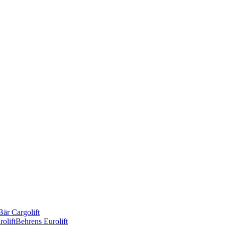
Bär Cargolift
olift
Behrens Eurolift