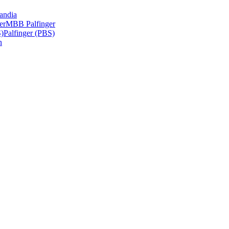
andia
er
MBB Palfinger
S)
Palfinger (PBS)
n