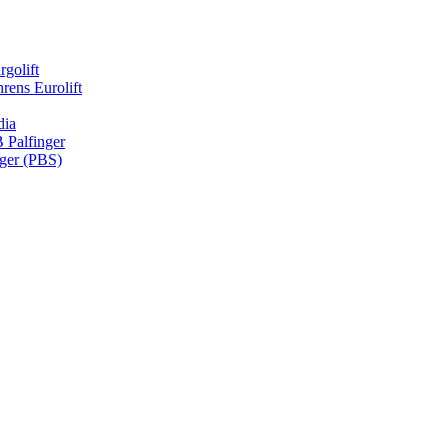
rgolift
rens Eurolift
dia
Palfinger
nger (PBS)