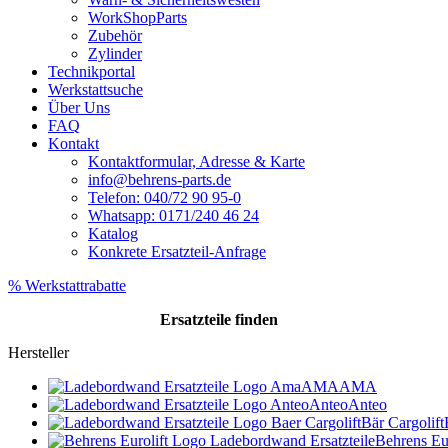
WorkShopParts
Zubehör
Zylinder
Technikportal
Werkstattsuche
Über Uns
FAQ
Kontakt
Kontaktformular, Adresse & Karte
info@behrens-parts.de
Telefon: 040/72 90 95-0
Whatsapp: 0171/240 46 24
Katalog
Konkrete Ersatzteil-Anfrage
% Werkstattrabatte
Ersatzteile
finden
Hersteller
AMA
AMA
Anteo
Anteo
Bär Cargolift
Behrens Eur