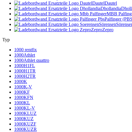
Dautel
Dautel
Dhollandia
Dholl
MBB Palfing
Palfinger (PB
Sörensen
Sörense
Zepro
Zepro
Typ
1000 rentfix
1000Athlet
1000Athlet quattro
1000H1FL
1000H1TR
1000H2TR
1000K
1000K-V
1000KF
1000KFN
1000KL
1000KL-V
1000KLUZ
1000KUZ
1000KUZF
1000KUZR