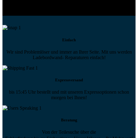
Technische Hilfe von Experten bei komplexen Fragen
Einfach
Wir sind Problemlöser und immer an Ihrer Seite. Mit uns werden
Ladebordwand- Reparaturen einfach!
Expressversand
bis 15:45 Uhr bestellt und mit unseren Expressoptionen schon
morgen bei Ihnen!
Beratung
Von der Teilesuche über die