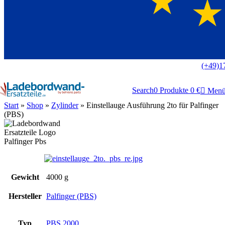
Europaweit
|
(+49)1
Search
0
Produkte
0
€
Men
Start
»
Shop
»
Zylinder
»
Einstellauge Ausführung 2to für Palfinger
(PBS)
Gewicht
4000 g
Hersteller
Palfinger (PBS)
Typ
PBS 2000