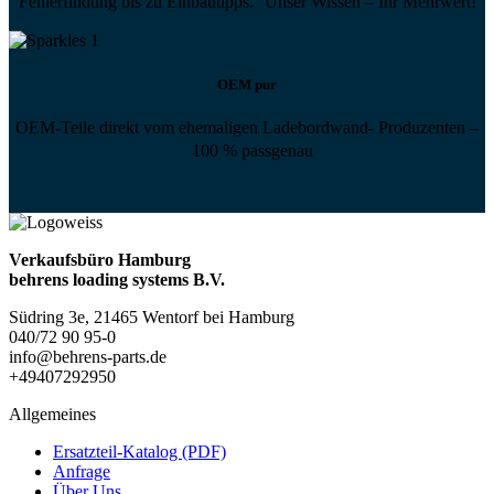
Fehlerfindung bis zu Einbautipps. Unser Wissen – Ihr Mehrwert!
OEM pur
OEM-Teile direkt vom ehemaligen Ladebordwand- Produzenten –
100 % passgenau
Verkaufsbüro Hamburg
behrens loading systems B.V.
Südring 3e, 21465 Wentorf bei Hamburg
040/72 90 95-0
info@behrens-parts.de
+49407292950
Allgemeines
Ersatzteil-Katalog (PDF)
Anfrage
Über Uns