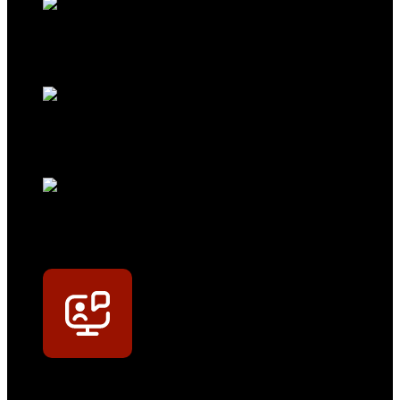
Exklusive Rabatte
Persönliche Preisvorteile auf Original- und OEM-Teile
Werkstatt-Sichtbarkeit
Mit dem Eintrag im Werkstattfinder besser sichtbar sein
Technikportal-Zugang
Alle technischen Infos und Daten jederzeit im Technikportal abrufen
Profi-Support