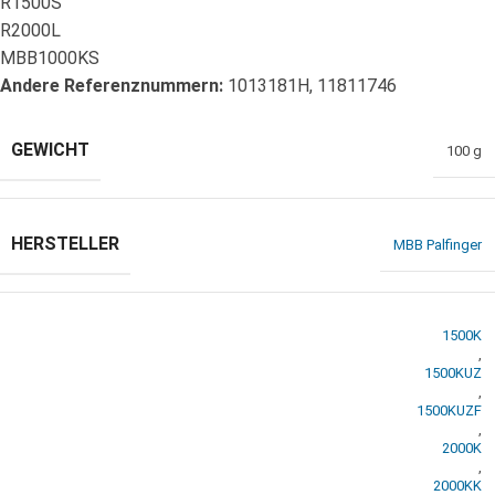
R1500S
R2000L
MBB1000KS
Andere Referenznummern:
1013181H, 11811746
GEWICHT
100 g
HERSTELLER
MBB Palfinger
1500K
,
1500KUZ
,
1500KUZF
,
2000K
,
2000KK