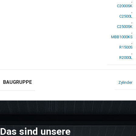
,
C2000SK
,
C2500L
,
C2500SK
,
MBB1000KS
,
R1500S
,
R2000L
BAUGRUPPE
Zylinder
Das sind unsere