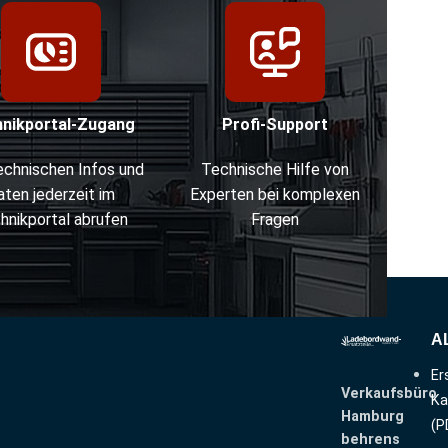
hnikportal-Zugang
Profi-Support
technischen Infos und
Technische Hilfe von
aten jederzeit im
Experten bei komplexen
hnikportal abrufen
Fragen
A
Er
Verkaufsbüro
Ka
Hamburg
(P
behrens