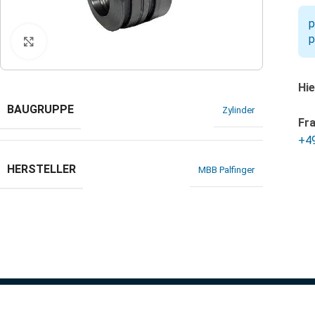
p
p
Klicken zum Vergrößern
Hie
BAUGRUPPE
Zylinder
Fr
+4
HERSTELLER
MBB Palfinger