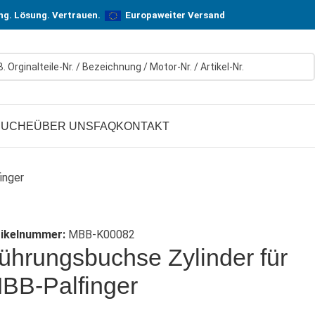
n! In Hersteller-Qualität, aber zu günstigen Preisen.
ung. Lösung. Vertrauen.
Europaweiter Versand
SUCHE
ÜBER UNS
FAQ
KONTAKT
inger
tikelnummer:
MBB-K00082
ührungsbuchse Zylinder für
BB-Palfinger