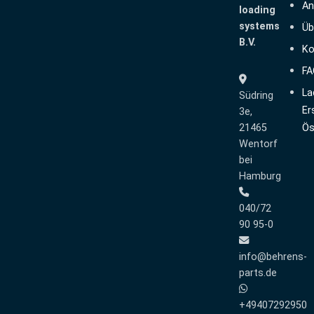
An
loading
systems
Üb
B.V.
Ko
FA
La
Südring
Er
3e,
21465
Ös
Wentorf
bei
Hamburg
040/72
90 95-0
info@behrens-
parts.de
+49407292950