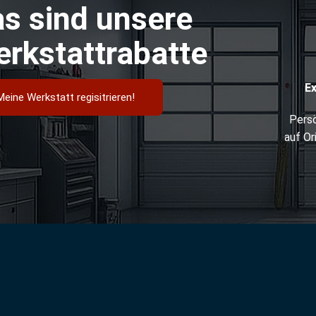
s sind unsere
rkstattrabatte
E
Meine Werkstatt regisitrieren!
Persö
auf Or