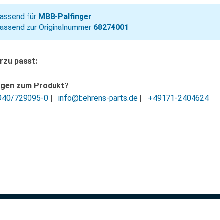
assend für
MBB-Palfinger
assend zur Originalnummer
68274001
rzu passt:
agen zum Produkt?
940/729095-0
|
info@behrens-parts.de
|
+49171-2404624