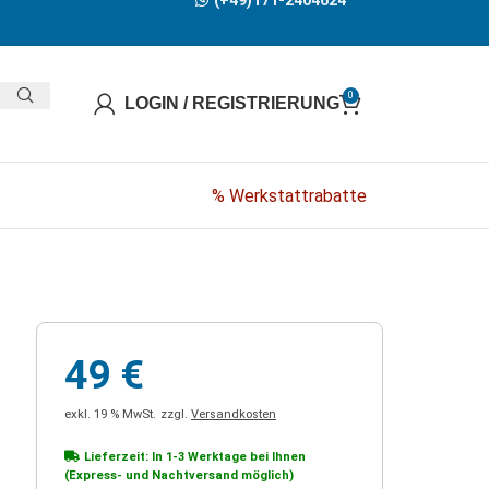
(+49)171-2404624
0
LOGIN / REGISTRIERUNG
% Werkstattrabatte
49
€
exkl. 19 % MwSt.
zzgl.
Versandkosten
Lieferzeit: In
1-3 Werktage
bei Ihnen
(Express- und Nachtversand möglich)