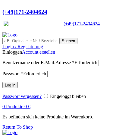
Ein Lieferant & Experte für alle Lad
(+49)171-2404624
Europaweit
|
(+49)171-2404624
Suchen
Login / Registrierung
Einloggen
Account erstellen
Benutzername oder E-Mail-Adresse
*
Erforderlich
Passwort
*
Erforderlich
Log in
Passwort vergessen?
Eingeloggt bleiben
0
Produkte
0
€
Es befinden sich keine Produkte im Warenkorb.
Return To Shop