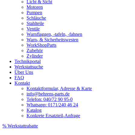
Licht & Sicht
Motoren
Pumpen
Schläuche
Stahlteile
Ventile
Warnflaggen, -tafeln, -fahnen
Warn- & Sicherheitswesten
WorkShopParts
Zubehör
Zylinder
Technikportal
Werkstattsuche
Über Uns
FAQ
Kontakt
Kontaktformular, Adresse & Karte
info@behrens-parts.de
Telefon: 040/72 90 95-0
Whatsapp: 0171/240 46 24
Katalog
Konkrete Ersatzteil-Anfrage
% Werkstattrabatte