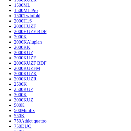
1500ML
1500ML Pro
1500Twinfold
2000H1S
2000HUZF
2000HUZF BDF
2000K
2000KAluplan
2000KK
2000KUZ
2000KUZF
2000KUZF BDF
2000KUZFM
2000KUZK
2000KUZR
2500K
2500KUZ
3000K
3000KUZ
500K
500Minifix
550K
750Athlet quattro
750DUO