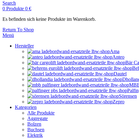
Search
0
Produkte
0
€
Es befinden sich keine Produkte im Warenkorb.
Return To Shop
Menü
Hersteller
Ama
Anteo
Bär Ca
Beh
Dautel
Dhollan
MBB 
Palfi
Sörensen
Zepro
Kategorien
Alle Produkte
Aggregate
Bolzen
Buchsen
Elektrik