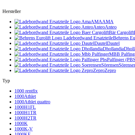
Hersteller
AMA
AMA
Anteo
Anteo
Bär Cargolift
Behrens Eur
Dautel
Dautel
Dhollandia
Dholl
MBB Palfing
Palfinger (PB
Sörensen
Sörense
Zepro
Zepro
Typ
1000 rentfix
1000Athlet
1000Athlet quattro
1000H1FL
1000H1TR
1000H2TR
1000K
1000K-V
1000KF