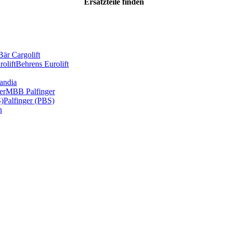
Ersatzteile
finden
Bär Cargolift
olift
Behrens Eurolift
andia
er
MBB Palfinger
S)
Palfinger (PBS)
n