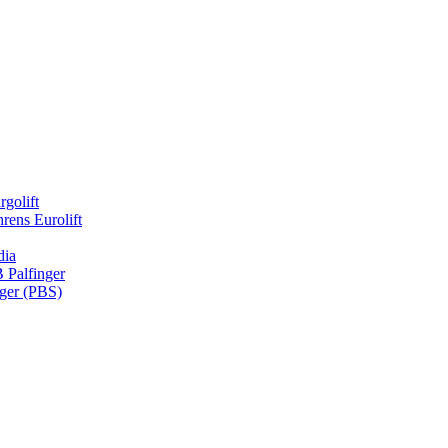
rgolift
rens Eurolift
dia
Palfinger
nger (PBS)