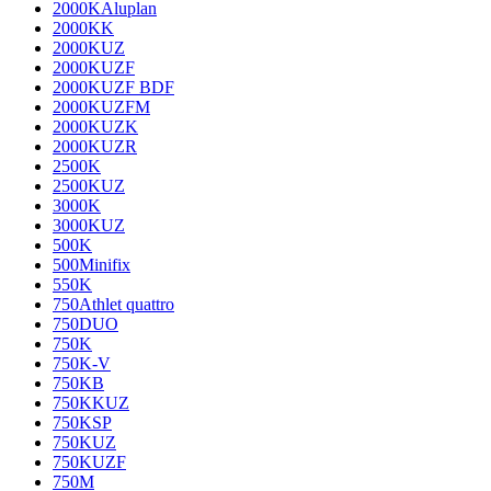
2000KAluplan
2000KK
2000KUZ
2000KUZF
2000KUZF BDF
2000KUZFM
2000KUZK
2000KUZR
2500K
2500KUZ
3000K
3000KUZ
500K
500Minifix
550K
750Athlet quattro
750DUO
750K
750K-V
750KB
750KKUZ
750KSP
750KUZ
750KUZF
750M