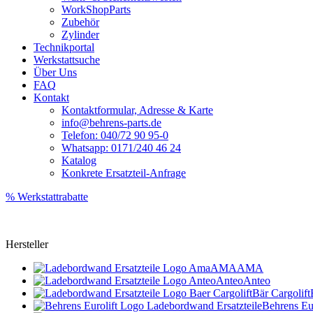
WorkShopParts
Zubehör
Zylinder
Technikportal
Werkstattsuche
Über Uns
FAQ
Kontakt
Kontaktformular, Adresse & Karte
info@behrens-parts.de
Telefon: 040/72 90 95-0
Whatsapp: 0171/240 46 24
Katalog
Konkrete Ersatzteil-Anfrage
% Werkstattrabatte
Hersteller
AMA
AMA
Anteo
Anteo
Bär Cargolift
Behrens Eur