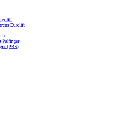
rgolift
rens Eurolift
dia
Palfinger
nger (PBS)