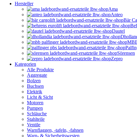
Hersteller
Ama
Anteo
Bär Ca
Beh
Dautel
Dhollan
MBB 
Palfi
Sörensen
Zepro
Kategorien
Alle Produkte
Aggregate
Bolzen
Buchsen
Elektrik
Licht & Sicht
Motoren
Pumpen
Schläuche
Stahlteile
Ventile
Warnflaggen, -tafeln, -fahnen
Warn- & Sicherheitswesten