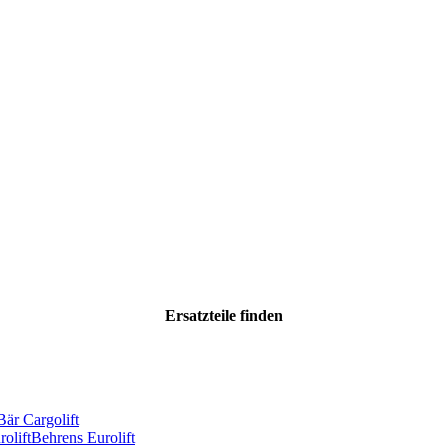
Ersatzteile
finden
Bär Cargolift
olift
Behrens Eurolift