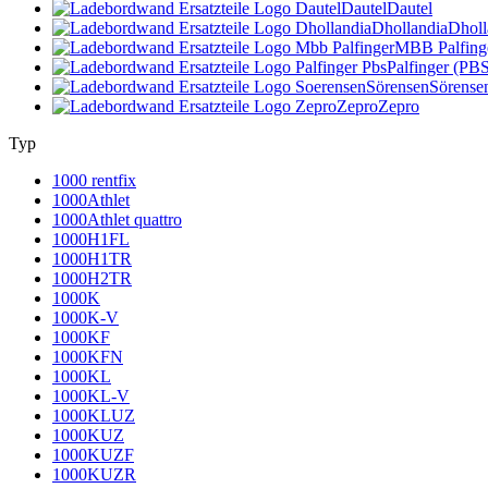
Dautel
Dautel
Dhollandia
Dholl
MBB Palfing
Palfinger (PB
Sörensen
Sörense
Zepro
Zepro
Typ
1000 rentfix
1000Athlet
1000Athlet quattro
1000H1FL
1000H1TR
1000H2TR
1000K
1000K-V
1000KF
1000KFN
1000KL
1000KL-V
1000KLUZ
1000KUZ
1000KUZF
1000KUZR