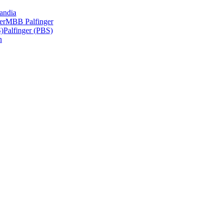
andia
er
MBB Palfinger
S)
Palfinger (PBS)
n