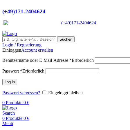
Ein Lieferant & Experte für alle Lad
(+49)171-2404624
Europaweit
|
(+49)171-2404624
Suchen
Login / Registrierung
Einloggen
Account erstellen
Benutzername oder E-Mail-Adresse
*
Erforderlich
Passwort
*
Erforderlich
Log in
Passwort vergessen?
Eingeloggt bleiben
0
Produkte
0
€
Search
0
Produkte
0
€
Menü