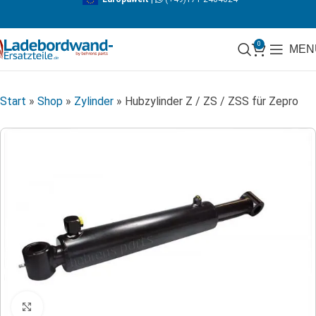
0
MEN
Start
»
Shop
»
Zylinder
»
Hubzylinder Z / ZS / ZSS für Zepro
Klicken zum Vergrößern