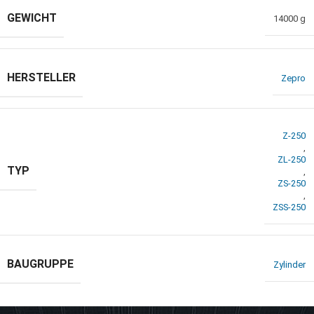
GEWICHT
14000 g
HERSTELLER
Zepro
Z-250
,
ZL-250
TYP
,
ZS-250
,
ZSS-250
BAUGRUPPE
Zylinder