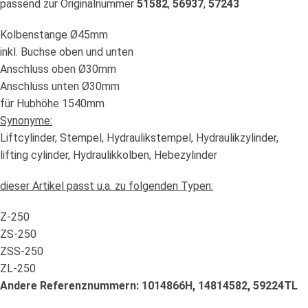
passend zur Originalnummer
51582
,
56937
,
57243
Kolbenstange Ø45mm
inkl. Buchse oben und unten
Anschluss oben Ø30mm
Anschluss unten Ø30mm
für Hubhöhe 1540mm
Synonyme:
Liftcylinder, Stempel, Hydraulikstempel, Hydraulikzylinder,
lifting cylinder, Hydraulikkolben, Hebezylinder
dieser Artikel passt u.a. zu folgenden Typen:
Z-250
ZS-250
ZSS-250
ZL-250
Andere Referenznummern: 1014866H, 14814582, 59224TL