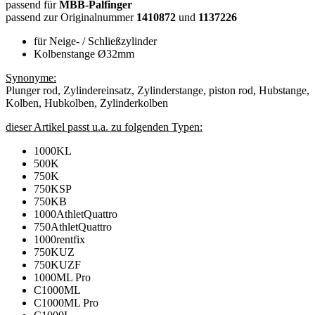
passend für
MBB-Palfinger
passend zur Originalnummer
1410872
und
1137226
für Neige- / Schließzylinder
Kolbenstange Ø32mm
Synonyme:
Plunger rod, Zylindereinsatz, Zylinderstange, piston rod, Hubstange,
Kolben, Hubkolben, Zylinderkolben
dieser Artikel passt u.a. zu folgenden Typen:
1000KL
500K
750K
750KSP
750KB
1000AthletQuattro
750AthletQuattro
1000rentfix
750KUZ
750KUZF
1000ML Pro
C1000ML
C1000ML Pro