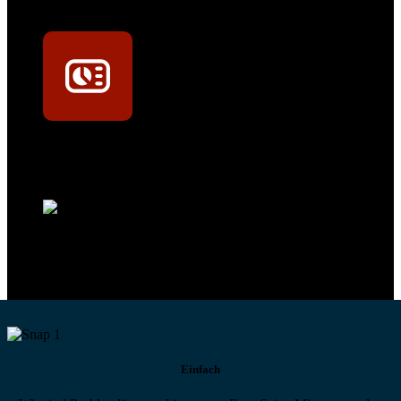
Mit dem Eintrag im Werkstattfinder besser sichtbar sein
Technikportal-Zugang
Alle technischen Infos und Daten jederzeit im Technikportal abrufen
Profi-Support
Technische Hilfe von Experten bei komplexen Fragen
Einfach