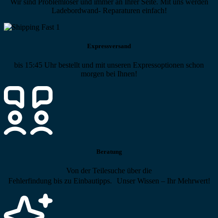
Wir sind Problemlöser und immer an Ihrer Seite. Mit uns werden
Ladebordwand- Reparaturen einfach!
Expressversand
bis 15:45 Uhr bestellt und mit unseren Expressoptionen schon
morgen bei Ihnen!
Beratung
Von der Teilesuche über die
Fehlerfindung bis zu Einbautipps. Unser Wissen – Ihr Mehrwert!