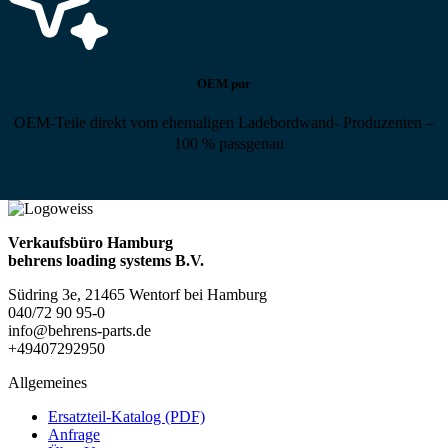
OEM pur
OEM-Teile direkt vom ehemaligen Ladebordwand- Produzenten –
100 % passgenau
Verkaufsbüro Hamburg
behrens loading systems B.V.
Südring 3e, 21465 Wentorf bei Hamburg
040/72 90 95-0
info@behrens-parts.de
+49407292950
Allgemeines
Ersatzteil-Katalog (PDF)
Anfrage