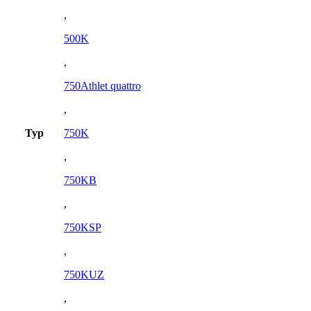
,
500K
,
750Athlet quattro
,
Typ
750K
,
750KB
,
750KSP
,
750KUZ
,