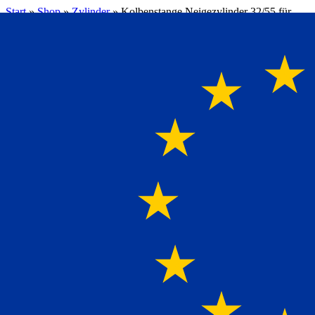
Start
»
Shop
»
Zylinder
»
Kolbenstange Neigezylinder 32/55 für
MBB-Palfinger
Klicken zum Vergrößern
Gewicht
2600 g
Hersteller
MBB Palfinger
1000 rentfix
,
1000Athlet quattro
,
1000KL
,