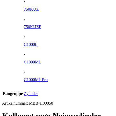
,
750KUZ
,
750KUZF
,
C1000L
,
C1000ML
,
C1000ML Pro
Baugruppe
Zylinder
Artikelnummer:
MBB-H00050
Kolbenstange Neigezylinder