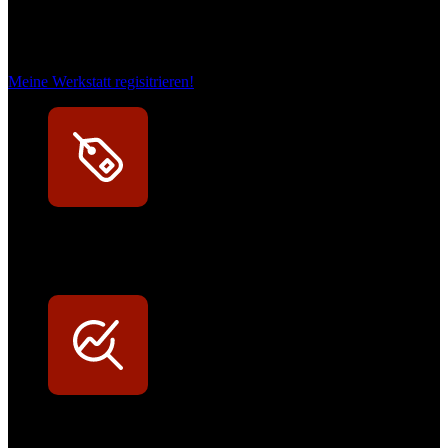
Das sind unsere Werkstattrabatte
Meine Werkstatt regisitrieren!
Exklusive Rabatte
Persönliche Preisvorteile auf Original- und OEM-Teile
Werkstatt-Sichtbarkeit