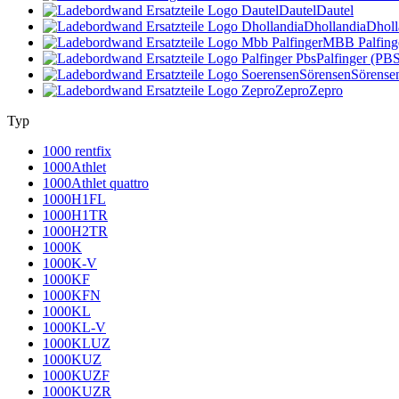
Dautel
Dautel
Dhollandia
Dholl
MBB Palfing
Palfinger (PB
Sörensen
Sörense
Zepro
Zepro
Typ
1000 rentfix
1000Athlet
1000Athlet quattro
1000H1FL
1000H1TR
1000H2TR
1000K
1000K-V
1000KF
1000KFN
1000KL
1000KL-V
1000KLUZ
1000KUZ
1000KUZF
1000KUZR