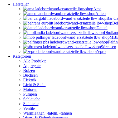
Hersteller
Ama
Anteo
Bär Ca
Beh
Dautel
Dhollan
MBB 
Palfi
Sörensen
Zepro
Kategorien
Alle Produkte
Aggregate
Bolzen
Buchsen
Elektrik
Licht & Sicht
Motoren
Pumpen
Schläuche
Stahlteile
Ventile
Warnflaggen, -tafeln, -fahnen
Warn- & Sicherheitswesten