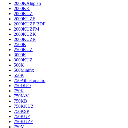
2000KAluplan
2000KK
2000KUZ
2000KUZF
2000KUZF BDF
2000KUZFM
2000KUZK
2000KUZR
2500K
2500KUZ
3000K
3000KUZ
500K
500Minifix
550K
750Athlet quattro
750DUO
750K
750K-V
750KB
750KKUZ
750KSP
750KUZ
750KUZF
750M