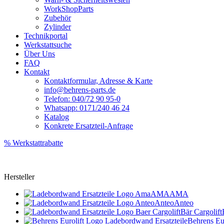
WorkShopParts
Zubehör
Zylinder
Technikportal
Werkstattsuche
Über Uns
FAQ
Kontakt
Kontaktformular, Adresse & Karte
info@behrens-parts.de
Telefon: 040/72 90 95-0
Whatsapp: 0171/240 46 24
Katalog
Konkrete Ersatzteil-Anfrage
% Werkstattrabatte
Hersteller
AMA
AMA
Anteo
Anteo
Bär Cargolift
Behrens Eur