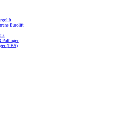
rgolift
rens Eurolift
dia
Palfinger
nger (PBS)