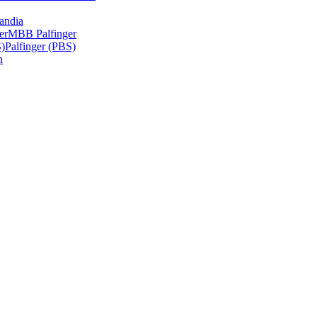
andia
er
MBB Palfinger
S)
Palfinger (PBS)
n