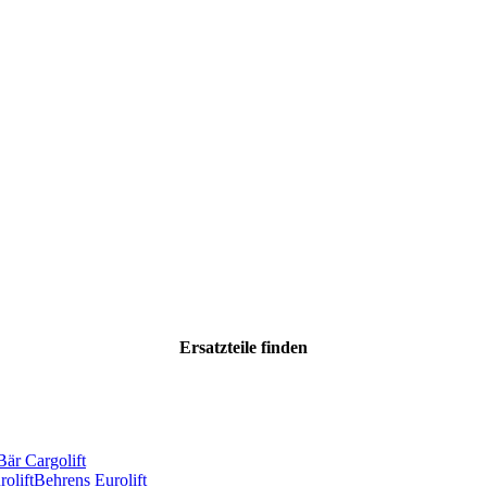
Ersatzteile
finden
Bär Cargolift
olift
Behrens Eurolift