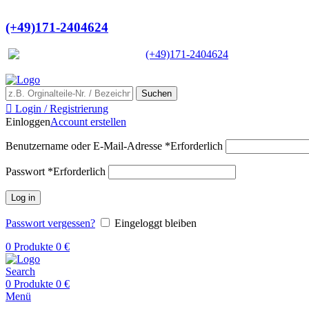
Ein Lieferant & Experte für alle Lad
(+49)171-2404624
Europaweit
|
(+49)171-2404624
Suchen
Login / Registrierung
Einloggen
Account erstellen
Benutzername oder E-Mail-Adresse
*
Erforderlich
Passwort
*
Erforderlich
Log in
Passwort vergessen?
Eingeloggt bleiben
0
Produkte
0
€
Search
0
Produkte
0
€
Menü