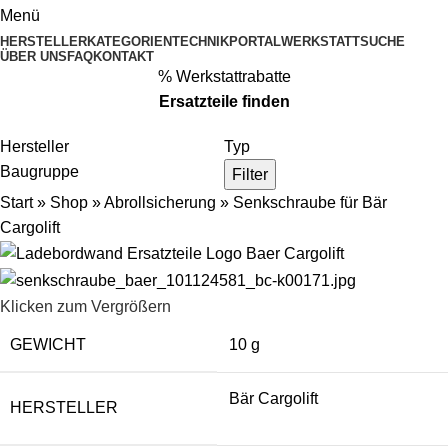
Menü
HERSTELLER
KATEGORIEN
TECHNIKPORTAL
WERKSTATTSUCHE
ÜBER UNS
FAQ
KONTAKT
% Werkstattrabatte
Ersatzteile
finden
Hersteller
Typ
Baugruppe
Filter
Start
»
Shop
»
Abrollsicherung
»
Senkschraube für Bär
Cargolift
Klicken zum Vergrößern
GEWICHT
10 g
Bär Cargolift
HERSTELLER