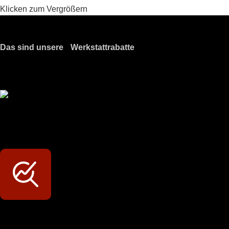
Klicken zum Vergrößern
Das sind unsere Werkstattrabatte
Meine Werkstatt regisitrieren!
Exklusive Rabatte
Persönliche Preisvorteile auf Original- und OEM-Teile
Werkstatt-Sichtbarkeit