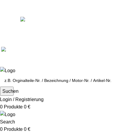
Ein Lieferant & Experte für alle Ladebordwände mit
Bestpreisen. Beratung. Lösung. Vertrauen.
Europaweiter Versand
(+49)171-2404624
Europaweit
|
(+49)171-2404624
Suchen
Login / Registrierung
0
Produkte
0
€
Search
0
Produkte
0
€