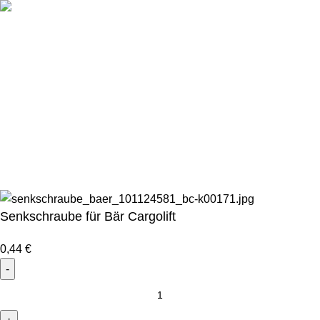
Ladebordwand-Ersatzteile
| LBW-Shop für alle Hersteller
Datenschutzbelehrung
|
Impressum
|
WooCommerce Agentur VASTCOB
Marketingagentur
Bei uns erhalten Sie Alternativen zu Hersteller-
Originalteilen! In Hersteller-Qualität, aber zu günstigen
Preisen.
Senkschraube für Bär Cargolift
0,44
€