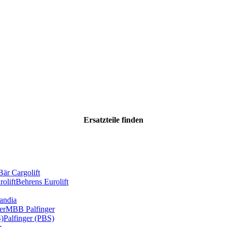
Ersatzteile
finden
Bär Cargolift
olift
Behrens Eurolift
andia
er
MBB Palfinger
S)
Palfinger (PBS)