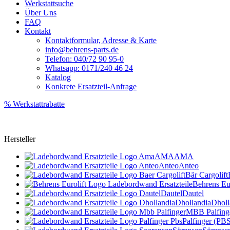
Werkstattsuche
Über Uns
FAQ
Kontakt
Kontaktformular, Adresse & Karte
info@behrens-parts.de
Telefon: 040/72 90 95-0
Whatsapp: 0171/240 46 24
Katalog
Konkrete Ersatzteil-Anfrage
% Werkstattrabatte
Hersteller
AMA
AMA
Anteo
Anteo
Bär Cargolift
Behrens Eur
Dautel
Dautel
Dhollandia
Dholl
MBB Palfing
Palfinger (PB