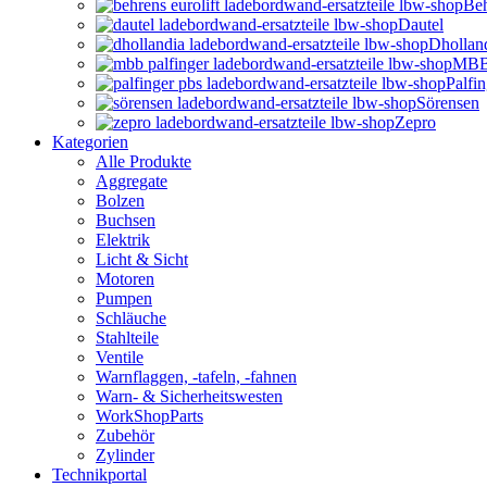
Beh
Dautel
Dhollan
MBB 
Palfi
Sörensen
Zepro
Kategorien
Alle Produkte
Aggregate
Bolzen
Buchsen
Elektrik
Licht & Sicht
Motoren
Pumpen
Schläuche
Stahlteile
Ventile
Warnflaggen, -tafeln, -fahnen
Warn- & Sicherheitswesten
WorkShopParts
Zubehör
Zylinder
Technikportal