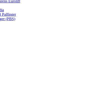
rens Eurolift
dia
Palfinger
nger (PBS)