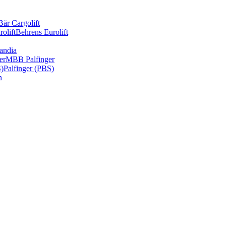
Bär Cargolift
olift
Behrens Eurolift
andia
er
MBB Palfinger
S)
Palfinger (PBS)
n