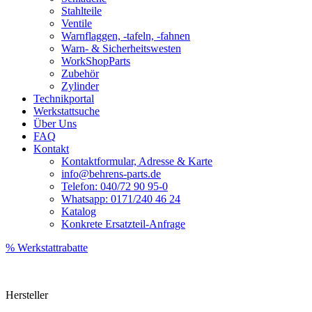
Stahlteile
Ventile
Warnflaggen, -tafeln, -fahnen
Warn- & Sicherheitswesten
WorkShopParts
Zubehör
Zylinder
Technikportal
Werkstattsuche
Über Uns
FAQ
Kontakt
Kontaktformular, Adresse & Karte
info@behrens-parts.de
Telefon: 040/72 90 95-0
Whatsapp: 0171/240 46 24
Katalog
Konkrete Ersatzteil-Anfrage
% Werkstattrabatte
Hersteller