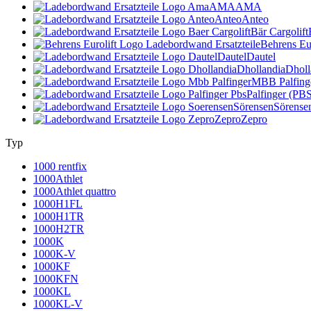
AMA
AMA
Anteo
Anteo
Bär Cargolift
Behrens Eur
Dautel
Dautel
Dhollandia
Dholl
MBB Palfing
Palfinger (PB
Sörensen
Sörense
Zepro
Zepro
Typ
1000 rentfix
1000Athlet
1000Athlet quattro
1000H1FL
1000H1TR
1000H2TR
1000K
1000K-V
1000KF
1000KFN
1000KL
1000KL-V