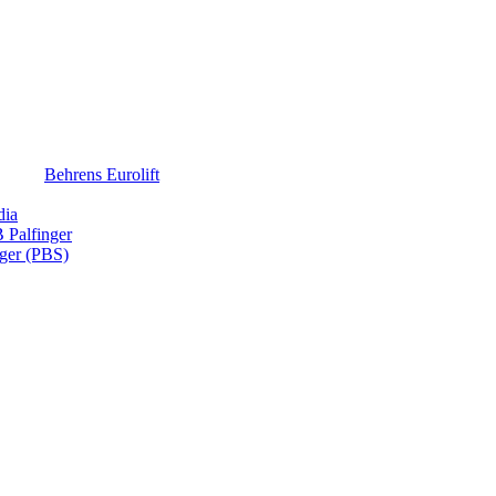
Behrens Eurolift
dia
Palfinger
nger (PBS)