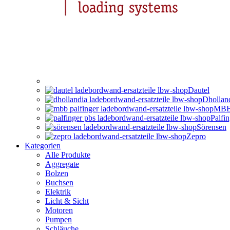
Dautel
Dhollan
MBB 
Palfi
Sörensen
Zepro
Kategorien
Alle Produkte
Aggregate
Bolzen
Buchsen
Elektrik
Licht & Sicht
Motoren
Pumpen
Schläuche