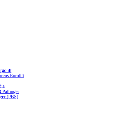
rgolift
rens Eurolift
dia
Palfinger
nger (PBS)