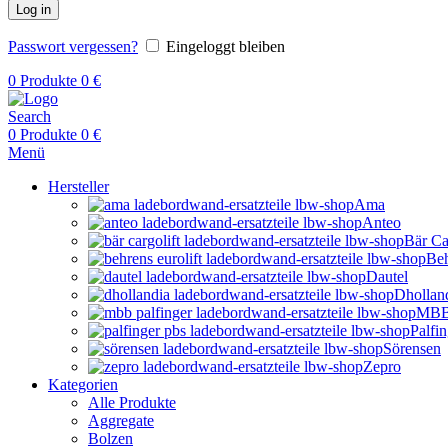
Log in
Passwort vergessen?
Eingeloggt bleiben
0
Produkte
0
€
Search
0
Produkte
0
€
Menü
Hersteller
Ama
Anteo
Bär Ca
Beh
Dautel
Dhollan
MBB 
Palfi
Sörensen
Zepro
Kategorien
Alle Produkte
Aggregate
Bolzen