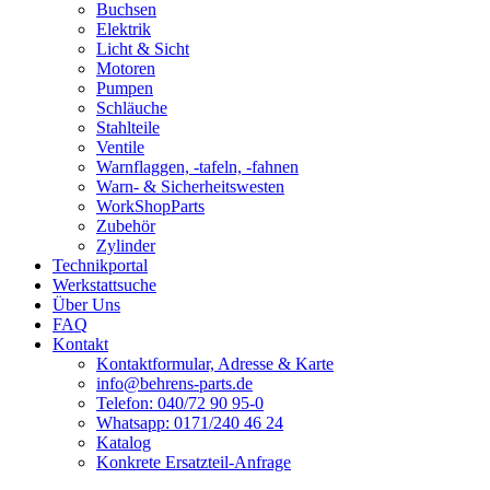
Buchsen
Elektrik
Licht & Sicht
Motoren
Pumpen
Schläuche
Stahlteile
Ventile
Warnflaggen, -tafeln, -fahnen
Warn- & Sicherheitswesten
WorkShopParts
Zubehör
Zylinder
Technikportal
Werkstattsuche
Über Uns
FAQ
Kontakt
Kontaktformular, Adresse & Karte
info@behrens-parts.de
Telefon: 040/72 90 95-0
Whatsapp: 0171/240 46 24
Katalog
Konkrete Ersatzteil-Anfrage