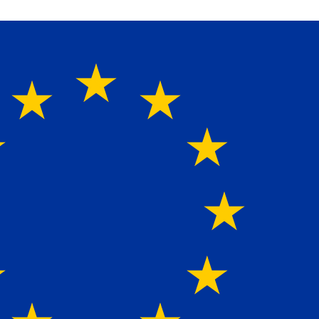
perte für alle Ladebordwände mit Bestpreisen. Beratung.
Hersteller-Qualität, aber zu günstigen Preisen.