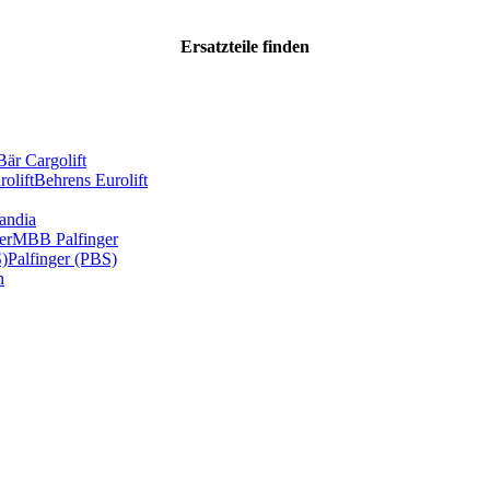
Ersatzteile
finden
Bär Cargolift
olift
Behrens Eurolift
andia
er
MBB Palfinger
S)
Palfinger (PBS)
n