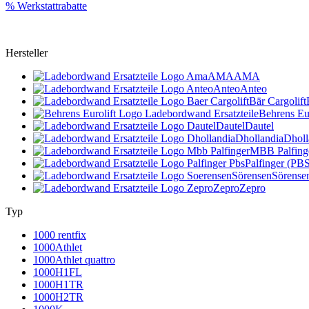
% Werkstattrabatte
Hersteller
AMA
AMA
Anteo
Anteo
Bär Cargolift
Behrens Eur
Dautel
Dautel
Dhollandia
Dholl
MBB Palfing
Palfinger (PB
Sörensen
Sörense
Zepro
Zepro
Typ
1000 rentfix
1000Athlet
1000Athlet quattro
1000H1FL
1000H1TR
1000H2TR