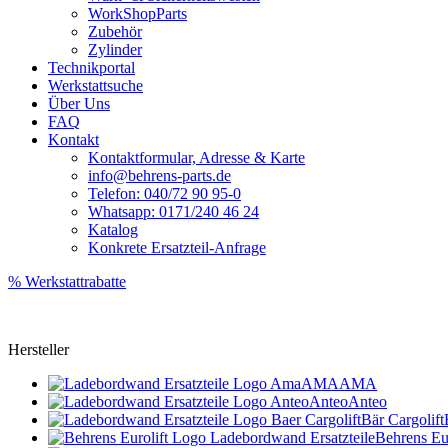
WorkShopParts
Zubehör
Zylinder
Technikportal
Werkstattsuche
Über Uns
FAQ
Kontakt
Kontaktformular, Adresse & Karte
info@behrens-parts.de
Telefon: 040/72 90 95-0
Whatsapp: 0171/240 46 24
Katalog
Konkrete Ersatzteil-Anfrage
% Werkstattrabatte
Hersteller
AMA
AMA
Anteo
Anteo
Bär Cargolift
Behrens Eur