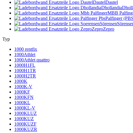
Dautel
Dautel
Dhollandia
Dholl
MBB Palfing
Palfinger (PB
Sörensen
Sörense
Zepro
Zepro
Typ
1000 rentfix
1000Athlet
1000Athlet quattro
1000H1FL
1000H1TR
1000H2TR
1000K
1000K-V
1000KF
1000KFN
1000KL
1000KL-V
1000KLUZ
1000KUZ
1000KUZF
1000KUZR