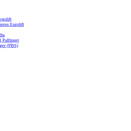
rgolift
rens Eurolift
dia
Palfinger
nger (PBS)