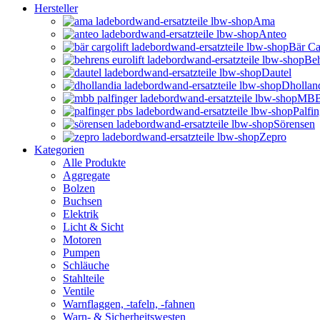
Hersteller
Ama
Anteo
Bär Ca
Beh
Dautel
Dhollan
MBB 
Palfi
Sörensen
Zepro
Kategorien
Alle Produkte
Aggregate
Bolzen
Buchsen
Elektrik
Licht & Sicht
Motoren
Pumpen
Schläuche
Stahlteile
Ventile
Warnflaggen, -tafeln, -fahnen
Warn- & Sicherheitswesten