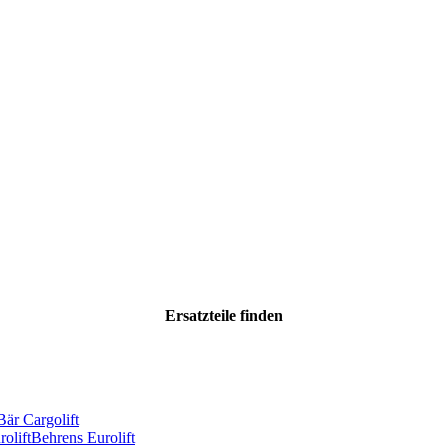
Ersatzteile
finden
Bär Cargolift
olift
Behrens Eurolift