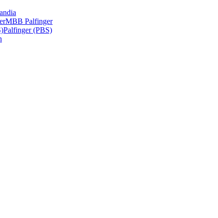
andia
er
MBB Palfinger
S)
Palfinger (PBS)
n