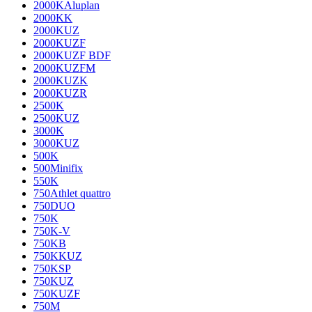
2000KAluplan
2000KK
2000KUZ
2000KUZF
2000KUZF BDF
2000KUZFM
2000KUZK
2000KUZR
2500K
2500KUZ
3000K
3000KUZ
500K
500Minifix
550K
750Athlet quattro
750DUO
750K
750K-V
750KB
750KKUZ
750KSP
750KUZ
750KUZF
750M