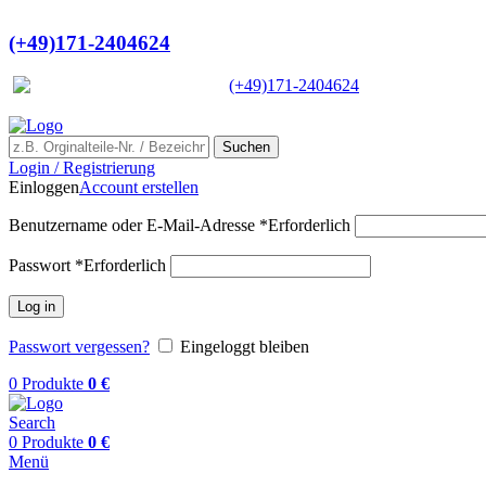
Ein Lieferant & Experte für alle Lad
(+49)171-2404624
Europaweit
|
(+49)171-2404624
Suchen
Login / Registrierung
Einloggen
Account erstellen
Benutzername oder E-Mail-Adresse
*
Erforderlich
Passwort
*
Erforderlich
Log in
Passwort vergessen?
Eingeloggt bleiben
0
Produkte
0
€
Search
0
Produkte
0
€
Menü