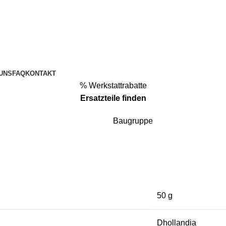
UNS
FAQ
KONTAKT
% Werkstattrabatte
Ersatzteile
finden
Baugruppe
50 g
Dhollandia