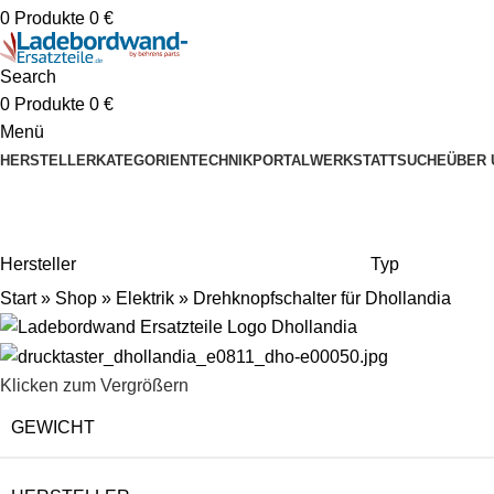
0
Produkte
0
€
Search
0
Produkte
0
€
Menü
HERSTELLER
KATEGORIEN
TECHNIKPORTAL
WERKSTATTSUCHE
ÜBER 
Hersteller
Typ
Start
»
Shop
»
Elektrik
»
Drehknopfschalter für Dhollandia
Klicken zum Vergrößern
GEWICHT