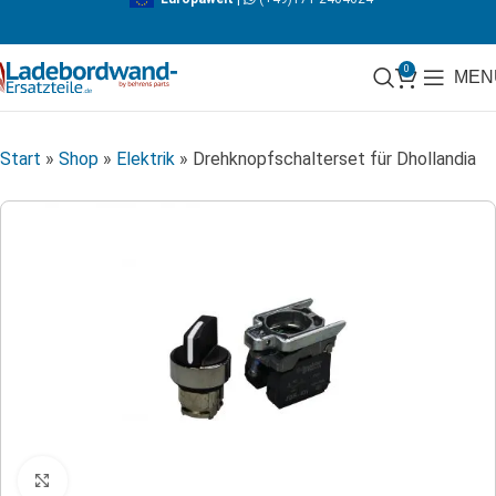
0
MEN
Start
»
Shop
»
Elektrik
»
Drehknopfschalterset für Dhollandia
Klicken zum Vergrößern