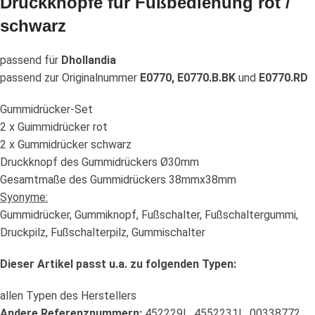
Druckknöpfe für Fußbedienung rot /
schwarz
passend für
Dhollandia
passend zur Originalnummer
E0770, E0770.B.BK
und
E0770.RD
Gummidrücker-Set
2 x Guimmidrücker rot
2 x Gummidrücker schwarz
Druckknopf des Gummidrückers Ø30mm
Gesamtmaße des Gummidrückers 38mmx38mm
Syonyme:
Gummidrücker, Gummiknopf, Fußschalter, Fußschaltergummi,
Druckpilz, Fußschalterpilz, Gummischalter
Dieser Artikel passt u.a. zu folgenden Typen:
allen Typen des Herstellers
Andere Referenznummern:
452229L, 4552231L, 00338772,