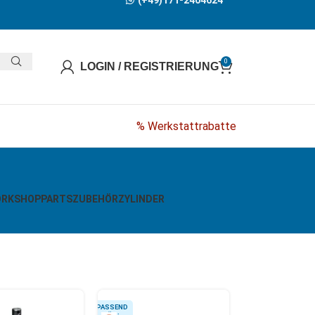
(+49)171-2404624
0
LOGIN / REGISTRIERUNG
% Werkstattrabatte
RKSHOPPARTS
ZUBEHÖR
ZYLINDER