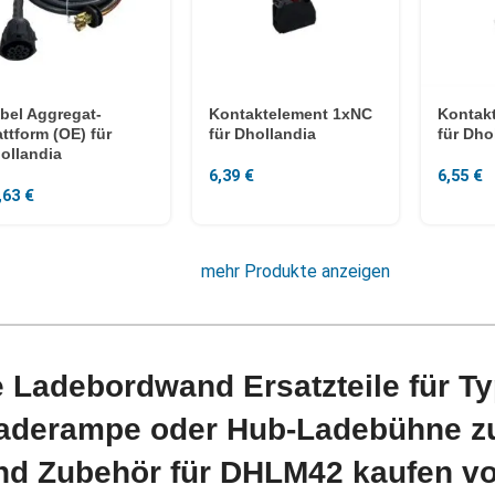
bel Aggregat-
Kontaktelement 1xNC
Kontak
attform (OE) für
für Dhollandia
für Dho
ollandia
6,39
€
6,55
€
,63
€
mehr Produkte anzeigen
 Ladebordwand Ersatzteile für Ty
aderampe oder Hub-Ladebühne zu
und Zubehör für DHLM42 kaufen v