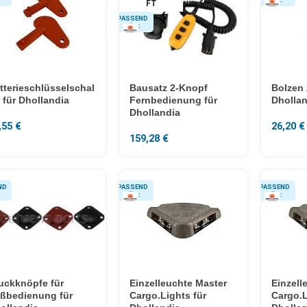
FT
tterieschlüsselschal
Bausatz 2-Knopf
Bolzen 
r für Dhollandia
Fernbedienung für
Dhollan
Dhollandia
,55
€
26,20
€
159,28
€
uckknöpfe für
Einzelleuchte Master
Einzell
ßbedienung für
Cargo.Lights für
Cargo.L