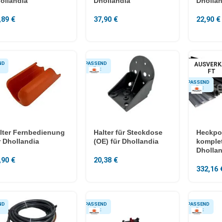
ollandia
Dhollandia
Dhollan
,89
€
37,90
€
22,90
€
AUSVERK
FT
lter Fernbedienung
Halter für Steckdose
Heckpor
r Dhollandia
(OE) für Dhollandia
komplet
Dhollan
,90
€
20,38
€
332,16