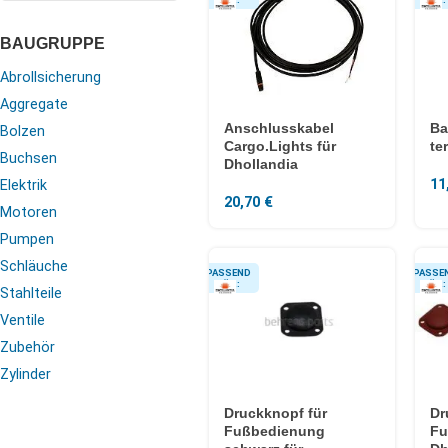
BAUGRUPPE
Abrollsicherung
Aggregate
Anschlusskabel
Ba
Bolzen
Cargo.Lights für
te
Buchsen
Dhollandia
11
Elektrik
20,70
€
Motoren
Pumpen
Schläuche
Stahlteile
Ventile
Zubehör
Zylinder
Druckknopf für
Dr
Fußbedienung
Fu