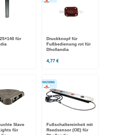
25×140 für
Druckknopf für
dia
Fußbedienung rot für
Dhollandia
4,77
€
euchte Slave
Fußschaltereinheit mit
ights für
Reedsensor (OE) für