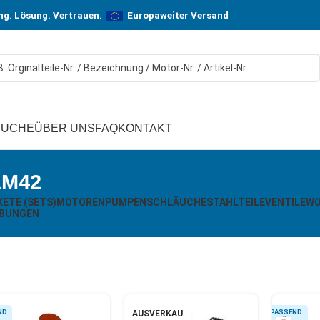
n! In Hersteller-Qualität, aber zu günstigen Preisen.
ung. Lösung. Vertrauen.
Europaweiter Versand
SUCHE
ÜBER UNS
FAQ
KONTAKT
M42
ETE (SETS)
MOTOREN
PUMPEN
SCHLÄUCHE
STAHLTEILE
VENTILE
WO
BUNGEN
AUSVERKAU