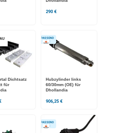
dia
Dhollandia
290
€
AU
tal Dichtsatz
Hubzylinder links
t für
60/30mm (OE) für
dia
Dhollandia
€
906,25
€