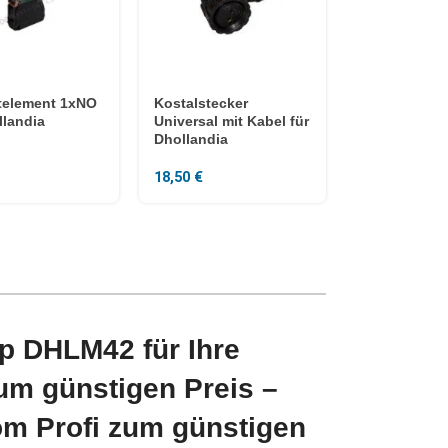
telement 1xNO
Kostalstecker
llandia
Universal mit Kabel für
Dhollandia
18,50
€
p DHLM42 für Ihre
m günstigen Preis –
om Profi zum günstigen