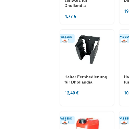
schwarz für
Dh
Dhollandia
19
4,77
€
Halter Fernbedienung
Ha
für Dhollandia
fü
12,49
€
10