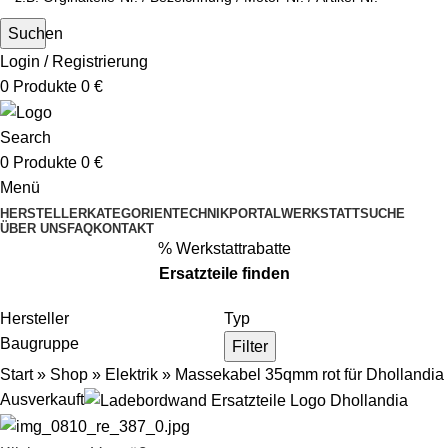
Suchen
Login / Registrierung
0
Produkte
0
€
Search
0
Produkte
0
€
Menü
HERSTELLER
KATEGORIEN
TECHNIKPORTAL
WERKSTATTSUCHE
ÜBER UNS
FAQ
KONTAKT
% Werkstattrabatte
Ersatzteile
finden
Hersteller
Typ
Baugruppe
Filter
Start
»
Shop
»
Elektrik
»
Massekabel 35qmm rot für Dhollandia
Ausverkauft