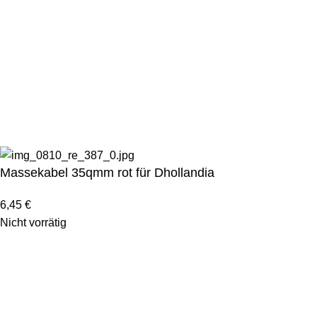
Datenschutzbelehrung
|
Impressum
|
WooCommerce Agentur VASTCOB
Marketingagentur
Bei uns erhalten Sie Alternativen zu Hersteller-
Originalteilen! In Hersteller-Qualität, aber zu günstigen
Preisen.
Massekabel 35qmm rot für Dhollandia
6,45
€
Nicht vorrätig