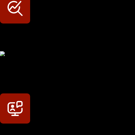
Werkstatt-Sichtbarkeit
Mit dem Eintrag im Werkstattfinder besser sichtbar sein
Technikportal-Zugang
Alle technischen Infos und Daten jederzeit im Technikportal
abrufen
Profi-Support