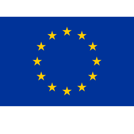
Ein Lieferant & Experte für alle Ladebordwände mit
Bestpreisen. Beratung. Lösung. Vertrauen.
Europaweiter Versand
(+49)171-2404624