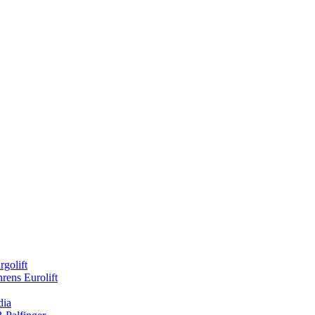
rgolift
rens Eurolift
dia