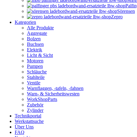
MBB 
Palfi
Sörensen
Zepro
Kategorien
Alle Produkte
Aggregate
Bolzen
Buchsen
Elektrik
Licht & Sicht
Motoren
Pumpen
Schläuche
Stahlteile
Ventile
Warnflaggen, -tafeln, -fahnen
Warn- & Sicherheitswesten
WorkShopParts
Zubehör
Zylinder
Technikportal
Werkstattsuche
Über Uns
FAQ