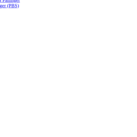
Palfinger
nger (PBS)