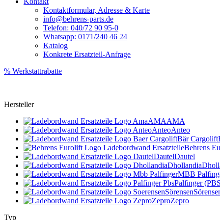
Kontakt
Kontaktformular, Adresse & Karte
info@behrens-parts.de
Telefon: 040/72 90 95-0
Whatsapp: 0171/240 46 24
Katalog
Konkrete Ersatzteil-Anfrage
% Werkstattrabatte
Hersteller
AMA
AMA
Anteo
Anteo
Bär Cargolift
Behrens Eur
Dautel
Dautel
Dhollandia
Dholl
MBB Palfing
Palfinger (PB
Sörensen
Sörense
Zepro
Zepro
Typ