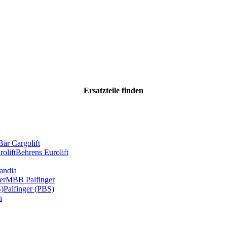
Ersatzteile
finden
Bär Cargolift
olift
Behrens Eurolift
andia
er
MBB Palfinger
S)
Palfinger (PBS)
n