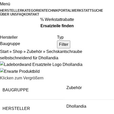
Menü
HERSTELLER
KATEGORIEN
TECHNIKPORTAL
WERKSTATTSUCHE
ÜBER UNS
FAQ
KONTAKT
% Werkstattrabatte
Ersatzteile
finden
Hersteller
Typ
Baugruppe
Filter
Start
»
Shop
»
Zubehör
»
Sechskantschraube
selbstschneidend für Dhollandia
Klicken zum Vergrößern
Zubehör
BAUGRUPPE
Dhollandia
HERSTELLER