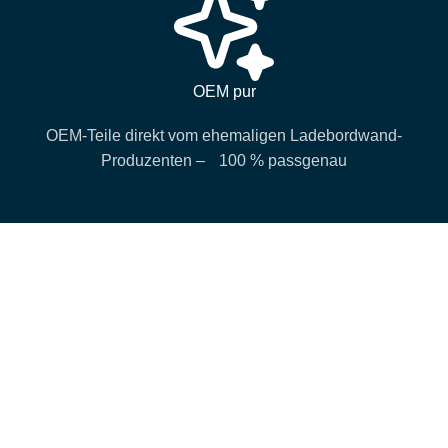
OEM pur
OEM-Teile direkt vom ehemaligen Ladebordwand-
Produzenten – 100 % passgenau
Verkaufsbüro Hamburg
behrens loading systems B.V.