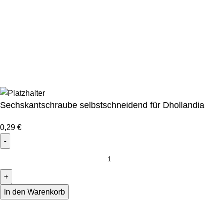
Marketingagentur
Bei uns erhalten Sie Alternativen zu Hersteller-
Originalteilen! In Hersteller-Qualität, aber zu günstigen
Preisen.
Sechskantschraube selbstschneidend für Dhollandia
0,29
€
In den Warenkorb