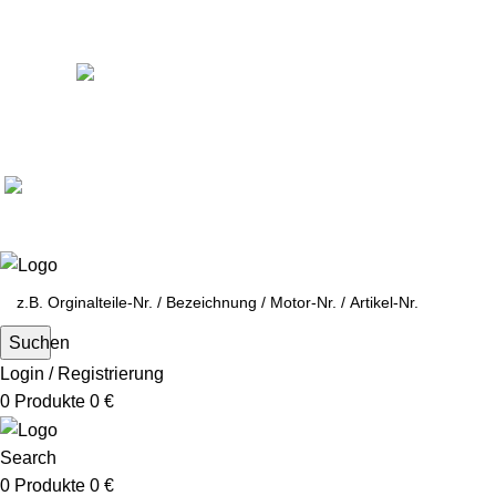
Ein Lieferant & Experte für alle Ladebordwände mit
Bestpreisen. Beratung. Lösung. Vertrauen.
Europaweiter Versand
(+49)171-2404624
Europaweit
|
(+49)171-2404624
Suchen
Login / Registrierung
0
Produkte
0
€
Search
0
Produkte
0
€