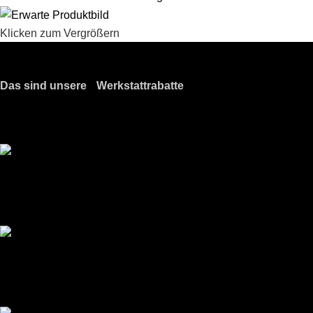
Klicken zum Vergrößern
Das sind unsere Werkstattrabatte
Meine Werkstatt regisitrieren!
Exklusive Rabatte
Persönliche Preisvorteile auf Original- und OEM-Teile
Werkstatt-Sichtbarkeit
Mit dem Eintrag im Werkstattfinder besser sichtbar sein