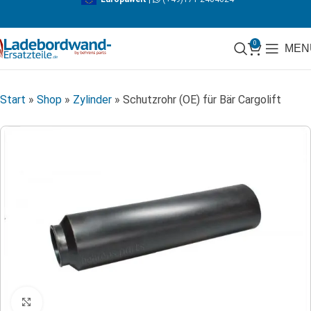
0
MEN
Start
»
Shop
»
Zylinder
»
Schutzrohr (OE) für Bär Cargolift
Klicken zum Vergrößern