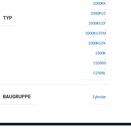
2000KK
,
2000KUZ
TYP
,
2000KUZF
,
2000KUZFM
,
2000KUZK
,
2500K
,
C2000S
,
C2500L
BAUGRUPPE
Zylinder