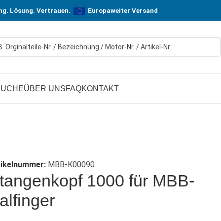
n! In Hersteller-Qualität, aber zu günstigen Preisen.
ung. Lösung. Vertrauen.
Europaweiter Versand
SUCHE
ÜBER UNS
FAQ
KONTAKT
tikelnummer:
MBB-K00090
tangenkopf 1000 für MBB-
alfinger