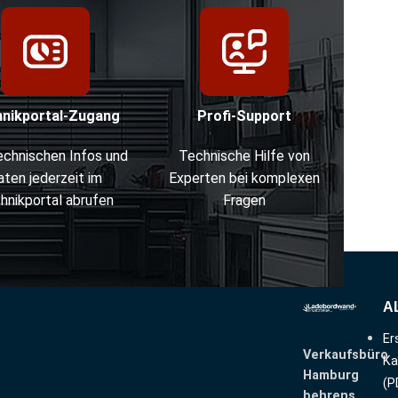
hnikportal-Zugang
Profi-Support
technischen Infos und
Technische Hilfe von
aten jederzeit im
Experten bei komplexen
hnikportal abrufen
Fragen
A
Er
Verkaufsbüro
Ka
Hamburg
(P
behrens