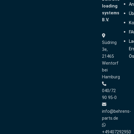
An
loading
systems
Üb
B.V.
Ko
FA
La
Südring
Er
3e,
21465
Ös
Wentorf
bei
Hamburg
040/72
90 95-0
info@behrens-
parts.de
+49407292950