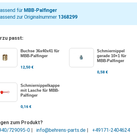
assend für
MBB-Palfinger
assend zur Originalnummer
1368299
rzu passt:
Buchse 36x40x41 für
Schmiernippel
MBB-Palfinger
gerade 10×1 für
MBB-Palfinger
12,50
€
0,58
€
Schmiernippelkappe
mit Lasche für MBB-
Palfinger
0,16
€
agen zum Produkt?
940/729095-0
|
info@behrens-parts.de
|
+49171-2404624