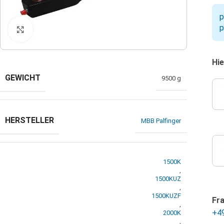
p
p
Klicken zum Vergrößern
Hie
GEWICHT
9500 g
HERSTELLER
MBB Palfinger
1500K
,
1500KUZ
,
1500KUZF
Fr
,
+4
2000K
,