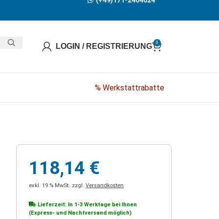
(+49)171-2404624
0
LOGIN / REGISTRIERUNG
% Werkstattrabatte
118,14
€
exkl. 19 % MwSt.
zzgl.
Versandkosten
Lieferzeit: In
1-3 Werktage
bei Ihnen
(Express- und Nachtversand möglich)