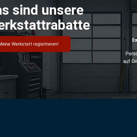
s sind unsere
rkstattrabatte
E
Meine Werkstatt regisitrieren!
Persö
auf Or