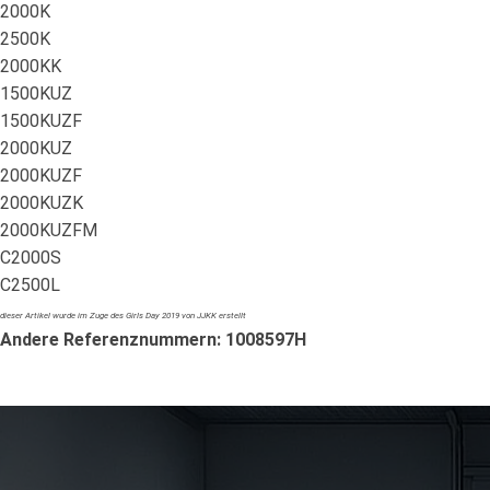
2000K
2500K
2000KK
1500KUZ
1500KUZF
2000KUZ
2000KUZF
2000KUZK
2000KUZFM
C2000S
C2500L
dieser Artikel wurde im Zuge des Girls Day 2019 von JJKK erstellt
Andere Referenznummern: 1008597H