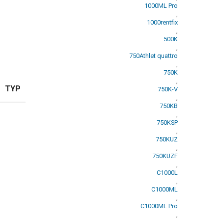
1000ML Pro
,
1000rentfix
,
500K
,
750Athlet quattro
,
750K
,
TYP
750K-V
,
750KB
,
750KSP
,
750KUZ
,
750KUZF
,
C1000L
,
C1000ML
,
C1000ML Pro
,