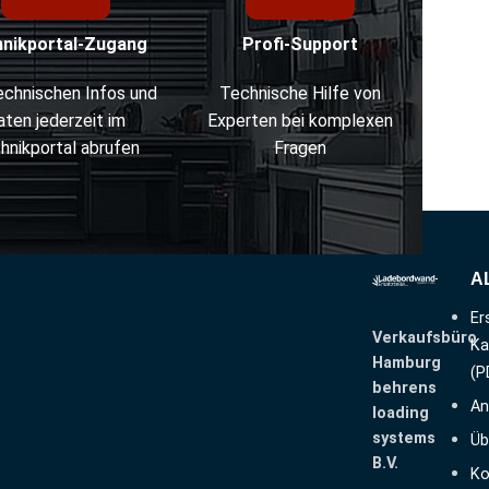
hnikportal-Zugang
Profi-Support
technischen Infos und
Technische Hilfe von
aten jederzeit im
Experten bei komplexen
hnikportal abrufen
Fragen
A
Er
Verkaufsbüro
Ka
Hamburg
(P
behrens
An
loading
systems
Üb
B.V.
Ko