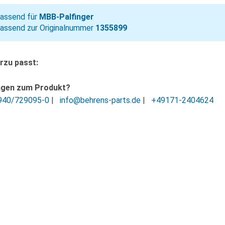
assend für
MBB-Palfinger
assend zur Originalnummer
1355899
rzu passt:
agen zum Produkt?
940/729095-0
|
info@behrens-parts.de
|
+49171-2404624