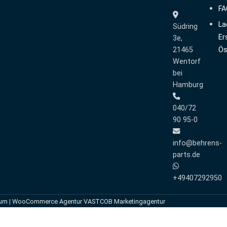
FA
La
Südring
Er
3e,
21465
Ös
Wentorf
bei
Hamburg
040/72
90 95-0
info@behrens-
parts.de
+49407292950
sum
|
WooCommerce Agentur VASTCOB Marketingagentur