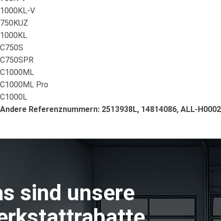
1000KL-V
750KUZ
1000KL
C750S
C750SPR
C1000ML
C1000ML Pro
C1000L
Andere Referenznummern: 2513938L, 14814086, ALL-H000
s sind unsere
rkstattrabatte