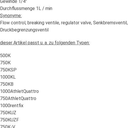
Gewinde 1/4″
Durchflussmenge 1L / min
Synonyme:
Flow control, breaking ventile, regulator valve, Senkbremsventil
Druckbegrenzungsventil
dieser Artikel passt u. a. zu folgenden Typen:
500K
750K
750KSP
1000KL
750KB
1000AthletQuattro
750AthletQuattro
1000rentfix
750KUZ
750KUZF
750K-V