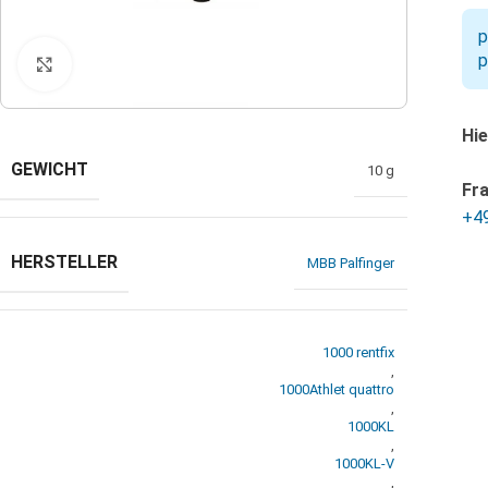
p
p
Klicken zum Vergrößern
Hie
GEWICHT
10 g
Fr
+4
HERSTELLER
MBB Palfinger
1000 rentfix
,
1000Athlet quattro
,
1000KL
,
1000KL-V
,