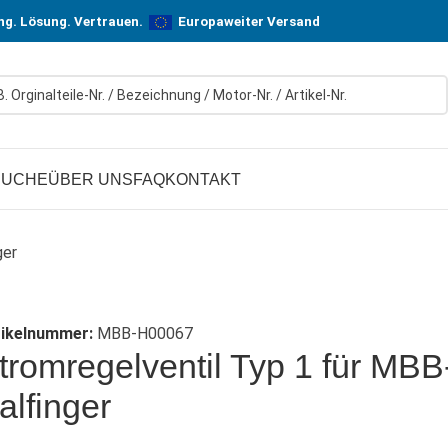
n! In Hersteller-Qualität, aber zu günstigen Preisen.
ung. Lösung. Vertrauen.
Europaweiter Versand
SUCHE
ÜBER UNS
FAQ
KONTAKT
ger
tikelnummer:
MBB-H00067
tromregelventil Typ 1 für MBB
alfinger