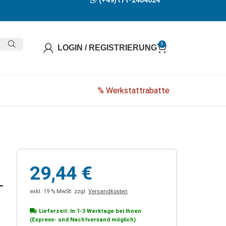
(+49)171-2404624
0
LOGIN / REGISTRIERUNG
% Werkstattrabatte
29,44
€
-
exkl. 19 % MwSt.
zzgl.
Versandkosten
Lieferzeit: In
1-3 Werktage
bei Ihnen
(Express- und Nachtversand möglich)