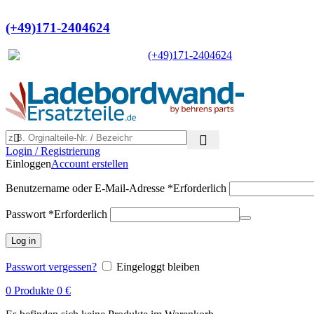
Ein Lieferant & Experte für alle Lad
(+49)171-2404624
Europaweit
|
(+49)171-2404624
Login / Registrierung
Einloggen
Account erstellen
Benutzername oder E-Mail-Adresse
*
Erforderlich
Passwort
*
Erforderlich
Log in
Passwort vergessen?
Eingeloggt bleiben
0
Produkte
0
€