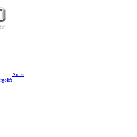
Anteo
rgolift