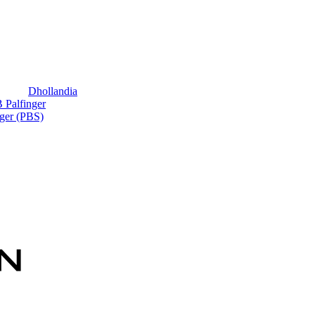
Dhollandia
Palfinger
nger (PBS)