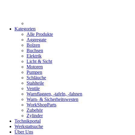
Kategorien
Alle Produkte
Aggregate
Bolzen
Buchsen
Elektrik
Licht & Sicht
Motoren
Pumpen
Schläuche
Stahlteile
Ventile
Warnflaggen, -tafeln, -fahnen
Warn- & Sicherheitswesten
WorkShopParts
Zubehör
Zylinder
Technikportal
Werkstattsuche
Über Uns