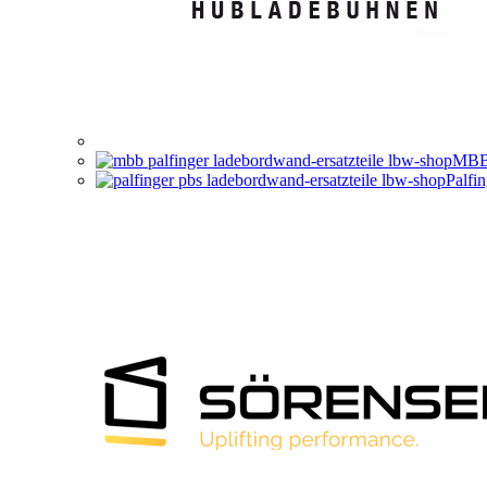
MBB 
Palfi