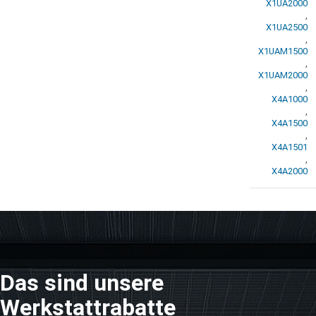
X1UA2000
,
X1UA2500
,
X1UAM1500
,
X1UAM2000
,
X4A1000
,
X4A1500
,
X4A1501
,
X4A2000
Das sind unsere
Werkstattrabatte