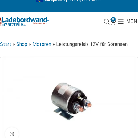
0
MEN
Start
»
Shop
»
Motoren
»
Leistungsrelais 12V für Sörensen
Klicken zum Vergrößern