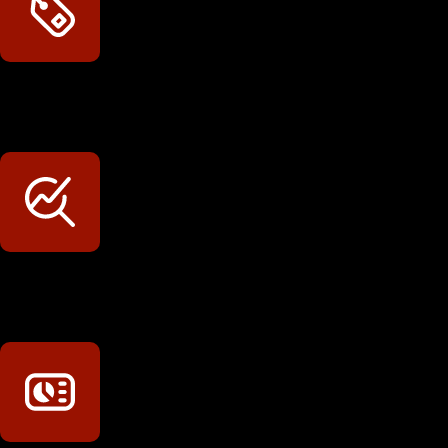
Exklusive Rabatte
Persönliche Preisvorteile auf Original- und OEM-Teile
Werkstatt-Sichtbarkeit
Mit dem Eintrag im Werkstattfinder besser sichtbar sein