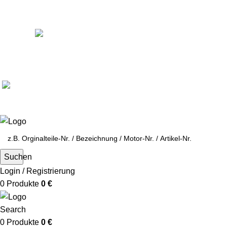
Ein Lieferant & Experte für alle Ladebordwände mit
Bestpreisen. Beratung. Lösung. Vertrauen.
Europaweiter Versand
(+49)171-2404624
Europaweit
|
(+49)171-2404624
Suchen
Login / Registrierung
0
Produkte
0
€
Search
0
Produkte
0
€