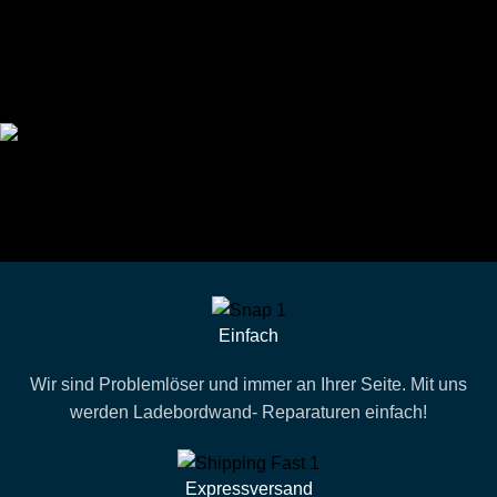
Technikportal-Zugang
Alle technischen Infos und Daten jederzeit im Technikportal
abrufen
Profi-Support
Technische Hilfe von Experten bei komplexen Fragen
Einfach
Wir sind Problemlöser und immer an Ihrer Seite. Mit uns
werden Ladebordwand- Reparaturen einfach!
Expressversand