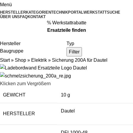
Menü
HERSTELLER
KATEGORIEN
TECHNIKPORTAL
WERKSTATTSUCHE
ÜBER UNS
FAQ
KONTAKT
% Werkstattrabatte
Ersatzteile
finden
Hersteller
Typ
Baugruppe
Filter
Start
»
Shop
»
Elektrik
»
Sicherung 200A für Dautel
Klicken zum Vergrößern
GEWICHT
10 g
Dautel
HERSTELLER
DFL1000-48