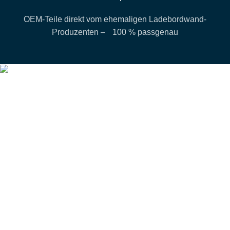
OEM-Teile direkt vom ehemaligen Ladebordwand-
Produzenten – 100 % passgenau
Verkaufsbüro Hamburg
behrens loading systems B.V.
Südring 3e, 21465 Wentorf bei Hamburg
040/72 90 95-0
info@behrens-parts.de
+49407292950