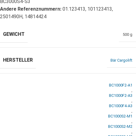
BC3000S4-S3
Andere Referenznummern:
01.123413, 101123413,
2501490H, 14814424
GEWICHT
500 g
HERSTELLER
Bär Cargolift
BC1000F2-A1
,
BC1000F2-A3
,
BC1000F4-A3
,
BC1000S2-M1
,
BC1000S2-M2
,