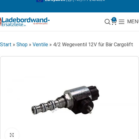
0
MEN
Start
»
Shop
»
Ventile
»
4/2 Wegeventil 12V für Bär Cargolift
Klicken zum Vergrößern